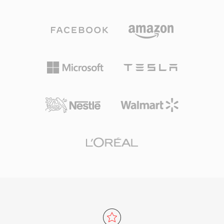
术。AAC是Apple生态系统（iTunes、iPhone、
理。
iPad）、YouTube及众多流媒体服务的默认音频
格式。其第一个优势是卓越的压缩效率——以显
著更少的存储空间和带宽实现高保真音频。其次，
该格式支持8 kHz至96 kHz的采样率和最多48个声
道，从语音通话到环绕声均可胜任。第三，Apple
等行业巨头的广泛采用确保了几乎所有现代设备、
浏览器和媒体播放器都能原生处理AAC内容，无需
额外插件。