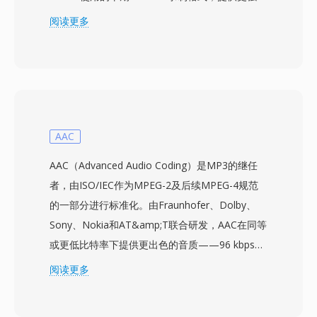
的容器来录制直播电视广播。WTV文件以MPEG-2
阅读更多
或H.264编码存储视频，搭配AC-3或MPEG音频格
式的多音轨，以及隐藏式字幕数据、电子节目指南
元数据和复制保护标志。该容器使用内部目录结构
支持时移功能，允许Windows Media Center在录
制内容的同时从录制开头进行播放。丰富的元数据
框架保留了来自电子节目指南（EPG）的详细节目
AAC
信息，包括节目名称、剧集描述、类型、评级和首
AAC（Advanced Audio Coding）是MP3的继任
播日期，便于组织和浏览录制内容。该格式支持来
者，由ISO/IEC作为MPEG-2及后续MPEG-4规范
自数字有线、地面ATSC和ClearQAM调谐源的标
的一部分进行标准化。由Fraunhofer、Dolby、
清和高清录制。WTV文件可通过Windows Media
Sony、Nokia和AT&amp;T联合研发，AAC在同等
Center原生访问，并可使用Windows内置工具转
或更低比特率下提供更出色的音质——96 kbps的
换为更简单的DVR-MS格式。虽然Windows
AAC音频流在感知质量上通常可媲美128 kbps的
阅读更多
Media Center在Windows 7之后已停止更新
MP3文件。该编解码器采用改进的离散余弦变
（Windows 8中提供有限支持），但WTV文件仍
换，结合先进的心理声学模型和时域噪声整形技
存在于个人媒体存档中，可由第三方视频工具处