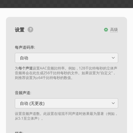
设置
高级
每声道码率:
自动
为
每个声道
设置AAC音频比特率。例如，128千比特每秒的立体声
音频将会在此生成256千比特每秒的文件。如果设置为“自定义”，
则推荐设置为≥64千比特每秒的数值。
音频声道:
自动 (无更改)
设置音频声道数。此设置在缩混不同声道时效果最为显著（例如，
从5.1至立体声）。