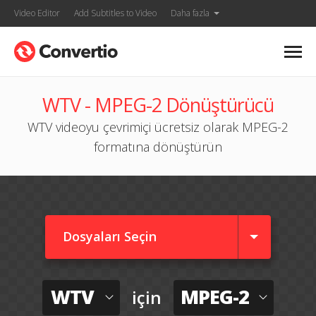
Video Editor
Add Subtitles to Video
Daha fazla
WTV - MPEG-2 Dönüştürücü
WTV videoyu çevrimiçi ücretsiz olarak MPEG-2
formatına dönüştürün
Dosyaları Seçin
WTV
MPEG-2
için