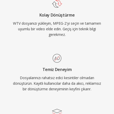
dağıtımı için gerekli hata dayanıklılığı
ve üçüncü taraf video araçları tarafından
özelliklerine sahip güçlü çoğullama sağlarken,
işlenebilmektedir.
Kolay Dönüştürme
program akışı varyantı DVD&#039;ler gibi
WTV dosyanızı yükleyin, MPEG-2'yi seçin ve tamamen
depolama odaklı uygulamalara hizmet eder.
uyumlu bir video elde edin. Geçiş için teknik bilgi
MPEG-2, Ana Profil Yüksek Seviye&#039;de
gerekmez.
1920x1152&#039;ye kadar çözünürlükleri
destekler ve profesyonel yapılandırmalarda bit
hızları 80 Mbps&#039;ye ulaşır. H.264 ve HEVC
gibi daha yeni codec&#039;ler önemli ölçüde
daha i̇yi sıkıştırma verimliliği sunsa da MPEG-2,
Temiz Deneyim
yayın altyapısında, kablolu ve uydu
Dosyalarınızı rahatsız edici kesintiler olmadan
sistemlerinde ve dünya çapında dolaşımdaki
dönüştürün. Kayıtlı kullanıcılar daha da akıcı, reklamsız
milyarlarca DVD diskinde yerleşik konumunu
bir dönüştürme deneyiminin keyfini çıkarır.
korumaktadır.