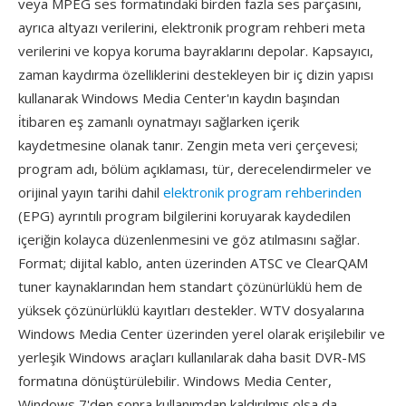
veya MPEG ses formatındaki birden fazla ses parçasını,
ayrıca altyazı verilerini, elektronik program rehberi meta
verilerini ve kopya koruma bayraklarını depolar. Kapsayıcı,
zaman kaydırma özelliklerini destekleyen bir iç dizin yapısı
kullanarak Windows Media Center'ın kaydın başından
i̇tibaren eş zamanlı oynatmayı sağlarken içerik
kaydetmesine olanak tanır. Zengin meta veri çerçevesi;
program adı, bölüm açıklaması, tür, derecelendirmeler ve
orijinal yayın tarihi dahil
elektronik program rehberinden
(EPG) ayrıntılı program bilgilerini koruyarak kaydedilen
içeriğin kolayca düzenlenmesini ve göz atılmasını sağlar.
Format; dijital kablo, anten üzerinden ATSC ve ClearQAM
tuner kaynaklarından hem standart çözünürlüklü hem de
yüksek çözünürlüklü kayıtları destekler. WTV dosyalarına
Windows Media Center üzerinden yerel olarak erişilebilir ve
yerleşik Windows araçları kullanılarak daha basit DVR-MS
formatına dönüştürülebilir. Windows Media Center,
Windows 7'den sonra kullanımdan kaldırılmış olsa da