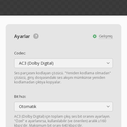
Ayarlar
Gelişmiş
Codec:
AC3 (Dolby Digital)
Ses parçasını kodlayan çözücü. "Yeniden kodlama olmadan"
çözücü, giriş dosyasındaki ses akışını mümkünse yeniden
kodlamadan çıktıya kopyalar.
Bit hızı:
Otomatik
AC3 (Dolby Digital) için toplam çıkış ses bit oranını ayarlayın.
"Özel" e ayarlanırsa, kullanılabilir (ve önerilen) aralık ≥160
kbps'dir. Maksimum bit oranı 640 kbps'dir.