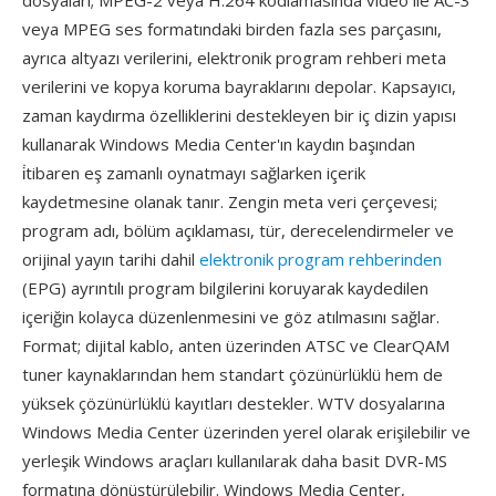
dosyaları; MPEG-2 veya H.264 kodlamasında video ile AC-3
veya MPEG ses formatındaki birden fazla ses parçasını,
ayrıca altyazı verilerini, elektronik program rehberi meta
verilerini ve kopya koruma bayraklarını depolar. Kapsayıcı,
zaman kaydırma özelliklerini destekleyen bir iç dizin yapısı
kullanarak Windows Media Center'ın kaydın başından
i̇tibaren eş zamanlı oynatmayı sağlarken içerik
kaydetmesine olanak tanır. Zengin meta veri çerçevesi;
program adı, bölüm açıklaması, tür, derecelendirmeler ve
orijinal yayın tarihi dahil
elektronik program rehberinden
(EPG) ayrıntılı program bilgilerini koruyarak kaydedilen
içeriğin kolayca düzenlenmesini ve göz atılmasını sağlar.
Format; dijital kablo, anten üzerinden ATSC ve ClearQAM
tuner kaynaklarından hem standart çözünürlüklü hem de
yüksek çözünürlüklü kayıtları destekler. WTV dosyalarına
Windows Media Center üzerinden yerel olarak erişilebilir ve
yerleşik Windows araçları kullanılarak daha basit DVR-MS
formatına dönüştürülebilir. Windows Media Center,