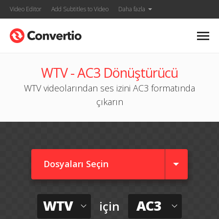
Video Editor
Add Subtitles to Video
Daha fazla
WTV - AC3 Dönüştürücü
WTV videolarından ses izini AC3 formatında
çıkarın
Dosyaları Seçin
WTV
AC3
için