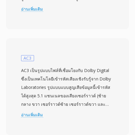
MS รุ่นเก่าที่ใช้โดย Windows Media Center โดยมี
อ่านเพิ่มเติม
คอนเทนเนอร์ที่มีความสามารถมากขึ้นสำหรับบันทึก
การออกอากาศโทรทัศน์สด ไฟล์ WTV จัดเก็บวิดีโอ
ที่เข้ารหัสด้วย MPEG-2 หรือ H.264 ควบคู่กับแทร็ก
เสียงหลายแทร็กในรูปแบบ AC-3 หรือ MPEG audio
พร้อมด้วยข้อมูล closed caption เมตาดาต้าจากผัง
รายการอิเล็กทรอนิกส์ และแฟล็กการป้องกันการคัด
AC3
ลอก คอนเทนเนอร์ใช้โครงสร้างไดเรกทอรีภายในที่
AC3 เป็นรูปแบบไฟล์ที่เชื่อมโยงกับ Dolby Digital
รองรับฟีเจอร์ time-shifting ทำให้ Windows Media
ซึ่งเป็นเทคโนโลยีเข้ารหัสเสียงเชิงรับรู้จาก Dolby
Center สามารถบันทึกเนื้อหาในขณะเดียวกันก็เปิด
Laboratories รูปแบบแบบสูญเสียข้อมูลนี้เข้ารหัส
ให้เล่นจากจุดเริ่มต้นของการบันทึกได้พร้อมกัน
ได้สูงสุด 5.1 แชนเนลของเสียงเซอร์ราวด์ (ซ้าย
กรอบเมตาดาต้าที่หลากหลายรักษาข้อมูลรายการ
กลาง ขวา เซอร์ราวด์ซ้าย เซอร์ราวด์ขวา และ
โดยละเอียดจากผังรายการอิเล็กทรอนิกส์ (EPG)
LFE) ลงในบิตสตรีมที่มีอัตราโดยทั่วไประหว่าง 192
อ่านเพิ่มเติม
รวมถึงชื่อรายการ รายละเอียดตอน ประเภท เรตติ้ง
ถึง 640 kbps อัลกอริทึมใช้ modified discrete
และวันออกอากาศดั้งเดิม ทำให้จัดระเบียบและเรียก
cosine transform ร่วมกับการวิเคราะห์จิตอะคูสติก
ดูเนื้อหาที่บันทึกไว้ได้ง่าย รูปแบบรองรับการบันทึก