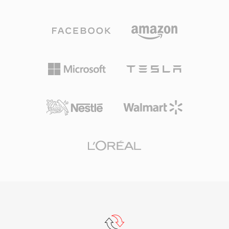
เพื่อตัดข้อมูลเสียงที่อยู่ต่ำกว่าเกณฑ์การรับรู้ของ
ทั้งความละเอียดมาตรฐานและความละเอียดสูงจาก
มนุษย์ออก สร้างไฟล์ขนาดกะทัดรัดโดยไม่สูญเสีย
เคเบิลดิจิทัล จูนเนอร์ ATSC แบบ over-the-air และ
คุณภาพอย่างเห็นได้ชัด AC3 กลายเป็นมาตรฐาน
ClearQAM ไฟล์ WTV เข้าถึงได้โดยตรงผ่าน
เสียงบังคับสำหรับ DVD-Video และใช้กันอย่างแพร่
Windows Media Center และสามารถแปลงเป็นรูป
หลายในแผ่น Blu-ray การออกอากาศโทรทัศน์
แบบ DVR-MS ที่ง่ายกว่าโดยใช้เครื่องมือ Windows
ดิจิทัล (ATSC) และการสตรีม จุดเด่นหลักคือความ
ในตัว แม้ว่า Windows Media Center จะยุติการ
สามารถเสียงเซอร์ราวด์หลายแชนเนลที่นำเสียงเชิง
สนับสนุนหลัง Windows 7 (โดยมีการรองรับจำกัด
พื้นที่แบบโรงภาพยนตร์มาสู่ระบบโฮมเธียเตอร์ รูป
ใน Windows 8) ไฟล์ WTV ยังคงอยู่ในคลังสื่อส่วน
แบบนี้ยังรักษาความชัดเจนของบทสนทนาผ่านแช
ตัวและสามารถประมวลผลได้ด้วยเครื่องมือวิดีโอ
นเนลกลางเฉพาะ เหมาะสำหรับเนื้อหาภาพยนตร์
ของบุคคลที่สาม
และโทรทัศน์ การรองรับตัวถอดรหัสฮาร์ดแวร์อย่าง
แพร่หลายในเครื่องรับสัญญาณ ทีวี และกล่องรับ
สัญญาณทำให้เสียง AC3 เล่นได้อย่างเสถียรบน
อุปกรณ์อิเล็กทรอนิกส์สำหรับผู้บริโภคจำนวน
มหาศาล