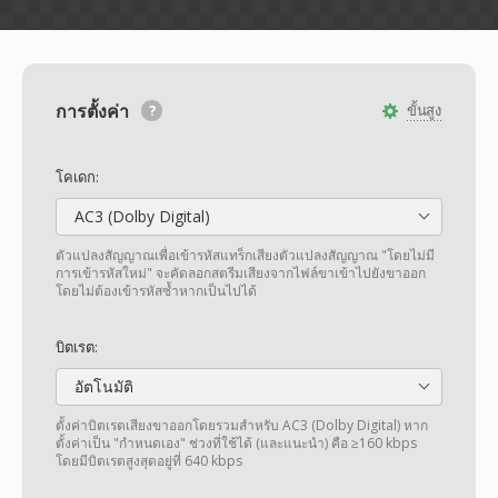
การตั้งค่า
ขั้นสูง
โคเดก:
AC3 (Dolby Digital)
ตัวแปลงสัญญาณเพื่อเข้ารหัสแทร็กเสียงตัวแปลงสัญญาณ "โดยไม่มี
การเข้ารหัสใหม่" จะคัดลอกสตรีมเสียงจากไฟล์ขาเข้าไปยังขาออก
โดยไม่ต้องเข้ารหัสซ้ำหากเป็นไปได้
บิตเรต:
อัตโนมัติ
ตั้งค่าบิตเรตเสียงขาออกโดยรวมสำหรับ AC3 (Dolby Digital) หาก
ตั้งค่าเป็น "กำหนดเอง" ช่วงที่ใช้ได้ (และแนะนำ) คือ ≥160 kbps
โดยมีบิตเรตสูงสุดอยู่ที่ 640 kbps