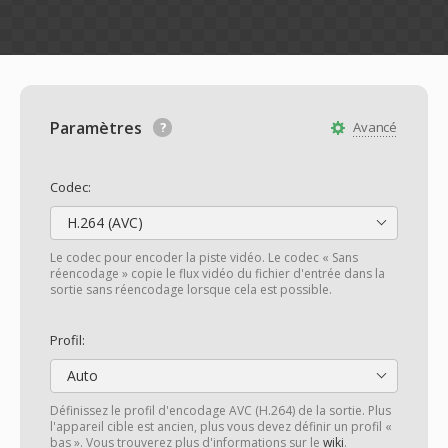
Paramètres
Avancé
Codec:
H.264 (AVC)
Le codec pour encoder la piste vidéo. Le codec « Sans
réencodage » copie le flux vidéo du fichier d'entrée dans la
sortie sans réencodage lorsque cela est possible.
Profil:
Auto
Définissez le profil d'encodage AVC (H.264) de la sortie. Plus
l'appareil cible est ancien, plus vous devez définir un profil «
bas ». Vous trouverez plus d'informations sur le
wiki
.