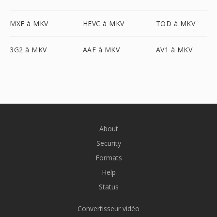
MXF à MKV
HEVC à MKV
TOD à MKV
3G2 à MKV
AAF à MKV
AV1 à MKV
About
Security
Formats
Help
Status
Convertisseur vidéo