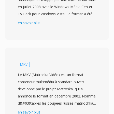
en juillet 2008 avec le Windows Média Center
TV Pack pour Windows Vista. Le format a été
conçu pour remplacer l&#039;ancien format
en savoir plus
d&#039;enregistrement DVR-MS utilisé par
Windows Média Center, offrant un conteneur
plus performant pour l&#039;enregistrement
dès emissions de télévision en direct. Les
fichiers WTV stockent de la vidéo encodée en
MPEG-2 où H.264 àux cotes de pistes audio
MKV
multiples en AC-3 où audio MPEG, avec dès
Le MKV (Matroska Vidéo) est un format
données de sous-titrage, dès métadonnées du
conteneur multimédia à standard ouvert
guidé electronique dès programmes et dès
développé par le projet Matroska, qui a
drapeaux de protection contre la copie. Le
annonce le format en decembre 2002. Nomme
conteneur utilisé une structuré de repertoire
d&#039;après les poupees russes matriochkas,
interne prenant en chargé les fonctionnalités
le format est construit sûr le Extensible Binary
en savoir plus
de visionnage en diffère, permettant à