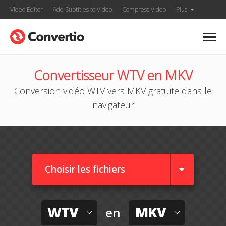
Video Editor
Add Subtitles to Video
Compress Video
Plus
Convertisseur WTV en MKV
Conversion vidéo WTV vers MKV gratuite dans le
navigateur
Choisir les fichiers
WTV
MKV
en