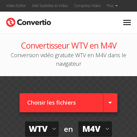
Video Editor
Add Subtitles to Video
Compress Video
Plus
Convertisseur WTV en M4V
Conversion vidéo gratuite WTV en M4V dans le
navigateur
Choisir les fichiers
WTV
M4V
en