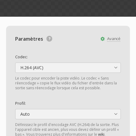
Paramètres
Avancé
Codec:
H.264 (AVC)
Le codec pour encoder la piste vidéo. Le codec « Sans
réencodage » copie le flux vidéo du fichier d'entrée dans la
sortie sans réencodage lorsque cela est possible.
Profil:
Auto
Définissez le profil d'encodage AVC (H.264) de la sortie. Plus
l'appareil cible est ancien, plus vous devez définir un profil «
bas ». Vous trouverez plus d'informations sur le
wiki
.