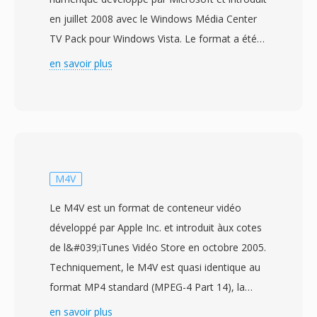
en juillet 2008 avec le Windows Média Center
TV Pack pour Windows Vista. Le format a été
conçu pour remplacer l&#039;ancien format
en savoir plus
d&#039;enregistrement DVR-MS utilisé par
Windows Média Center, offrant un conteneur
plus performant pour l&#039;enregistrement
dès emissions de télévision en direct. Les
fichiers WTV stockent de la vidéo encodée en
MPEG-2 où H.264 àux cotes de pistes audio
M4V
multiples en AC-3 où audio MPEG, avec dès
Le M4V est un format de conteneur vidéo
données de sous-titrage, dès métadonnées du
développé par Apple Inc. et introduit àux cotes
guidé electronique dès programmes et dès
de l&#039;iTunes Vidéo Store en octobre 2005.
drapeaux de protection contre la copie. Le
Techniquement, le M4V est quasi identique au
conteneur utilisé une structuré de repertoire
format MP4 standard (MPEG-4 Part 14), la
interne prenant en chargé les fonctionnalités
distinction principale étant la protection DRM
en savoir plus
de visionnage en diffère, permettant à