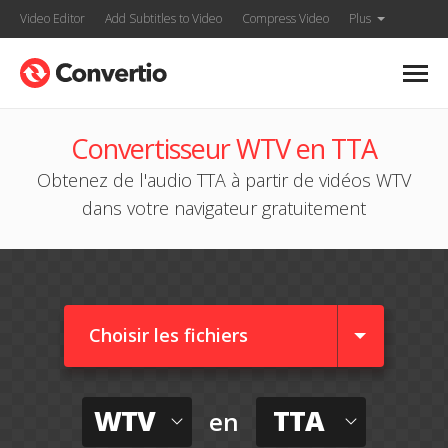
Video Editor
Add Subtitles to Video
Compress Video
Plus
Convertisseur WTV en TTA
Obtenez de l'audio TTA à partir de vidéos WTV
dans votre navigateur gratuitement
Choisir les fichiers
WTV
TTA
en