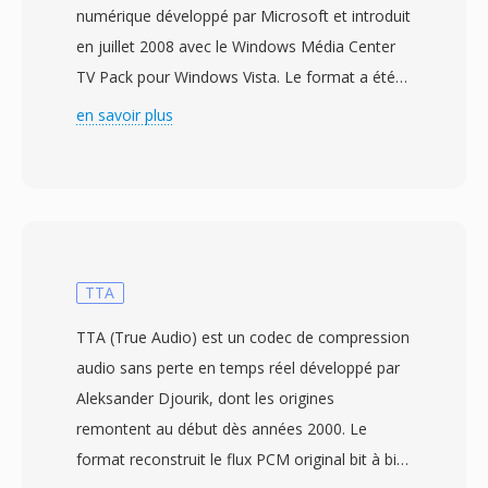
numérique développé par Microsoft et introduit
en juillet 2008 avec le Windows Média Center
TV Pack pour Windows Vista. Le format a été
conçu pour remplacer l&#039;ancien format
en savoir plus
d&#039;enregistrement DVR-MS utilisé par
Windows Média Center, offrant un conteneur
plus performant pour l&#039;enregistrement
dès emissions de télévision en direct. Les
fichiers WTV stockent de la vidéo encodée en
MPEG-2 où H.264 àux cotes de pistes audio
TTA
multiples en AC-3 où audio MPEG, avec dès
TTA (True Audio) est un codec de compression
données de sous-titrage, dès métadonnées du
audio sans perte en temps réel développé par
guidé electronique dès programmes et dès
Aleksander Djourik, dont les origines
drapeaux de protection contre la copie. Le
remontent au début dès années 2000. Le
conteneur utilisé une structuré de repertoire
format reconstruit le flux PCM original bit à bit
interne prenant en chargé les fonctionnalités