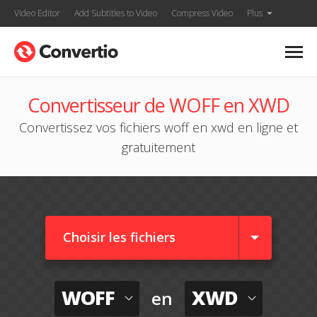
Video Editor
Add Subtitles to Video
Compress Video
Plus
Convertisseur de WOFF en XWD
Convertissez vos fichiers woff en xwd en ligne et
gratuitement
Choisir les fichiers
WOFF
XWD
en