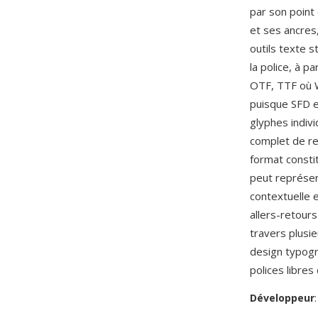
par son point
et ses ancres
outils texte 
la police, à p
OTF, TTF où W
puisque SFD e
glyphes indivi
complet de re
format consti
peut représen
contextuelle 
allers-retours
travers plusi
design typogr
polices libres
Développeur