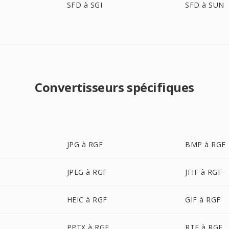
SFD à SGI
SFD à SUN
Convertisseurs spécifiques
JPG à RGF
BMP à RGF
JPEG à RGF
JFIF à RGF
HEIC à RGF
GIF à RGF
PPTX à RGF
RTF à RGF