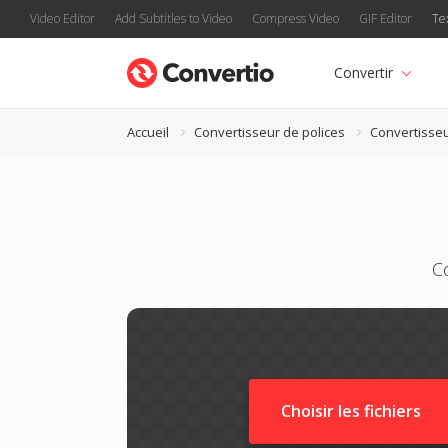
Video Editor
Add Subtitles to Video
Compress Video
GIF Editor
Te
Convertir
Accueil
Convertisseur de polices
Convertisse
Co
Choisir les fichiers