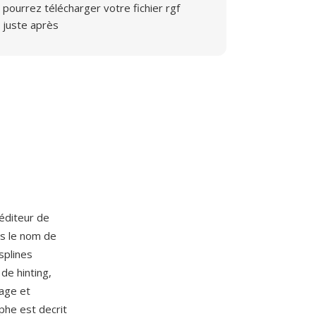
pourrez télécharger votre fichier rgf
juste après
l'éditeur de
us le nom de
splines
de hinting,
age et
phe est decrit