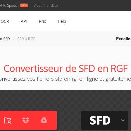
xt to Speech
Video Translator
OCR
API
Prix
Help
Excelle
ur SFD
SFD à RGF
Convertisseur de SFD en RGF
nvertissez vos fichiers sfd en rgf en ligne et gratuitem
SFD