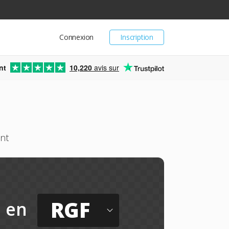
Connexion
Inscription
nt
10,220
avis sur
ent
RGF
en