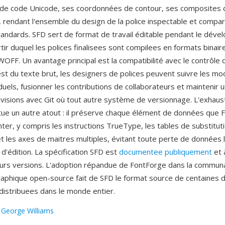
 de code Unicode, ses coordonnées de contour, ses composites 
, rendant l'ensemble du design de la police inspectable et compa
standards. SFD sert de format de travail éditable pendant le dév
artir duquel les polices finalisees sont compilees en formats bina
OFF. Un avantage principal est la compatibilité avec le contrôle
st du texte brut, les designers de polices peuvent suivre les mod
duels, fusionner les contributions de collaborateurs et maintenir u
visions avec Git où tout autre système de versionnage. L'exhaust
tue un autre atout : il préserve chaque élément de données que 
ter, y compris les instructions TrueType, les tables de substitut
et les axes de maitres multiples, évitant toute perte de données 
 d'édition. La spécification SFD est
documentee publiquement
et 
eurs versions. L'adoption répandue de FontForge dans la commun
aphique open-source fait de SFD le format source de centaines d
 distribuees dans le monde entier.
:
George Williams