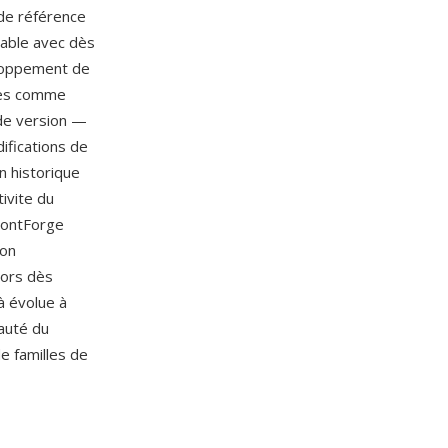
de référence
rable avec dès
eloppement de
ires comme
 de version —
ifications de
n historique
ivite du
FontForge
ion
lors dès
à évolue à
auté du
e familles de