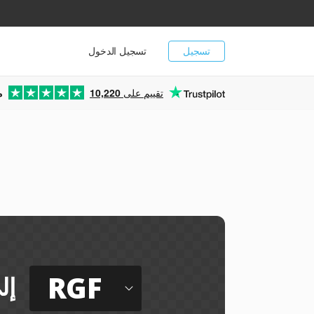
تسجيل
تسجيل الدخول
تقييم على
10,220
م
RGF
إل