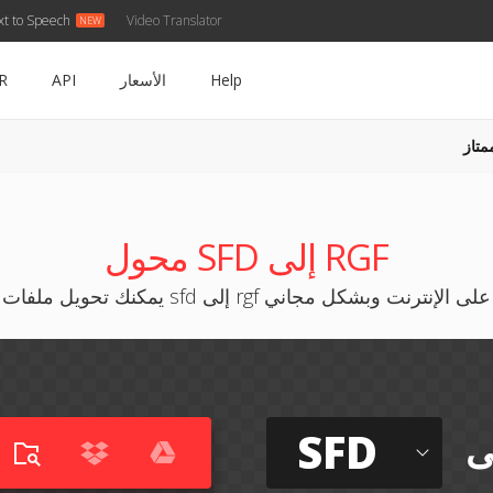
xt to Speech
Video Translator
Help
الأسعار
API
R
متاز
محول SFD إلى RGF
يمكنك تحويل ملفات sfd إلى rgf على الإنترنت وبشكل مجاني
SFD
ى