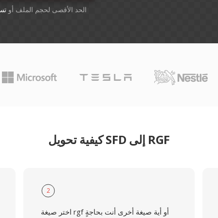
أسقِط الملفات هنا. 1 GB الحد الأقصى لحجم الملف أو
تس
كيفية تحويل SFD إلى RGF
2
اختر صيغة rgf أو أية صيغة أخرى أنت بحاجةٍ