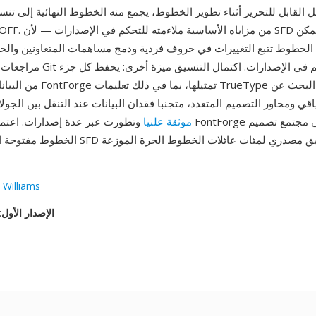
 القابل للتحرير أثناء تطوير الخطوط، يجمع منه الخطوط النهائية إلى تنسي
لخطوط تتبع التغييرات في حروف فردية ودمج مساهمات المتعاونين وا
مراجعات كامل باستخدام Git أو أي نظا
من البيانات التي يمكن لـ ntForge
قي ومحاور التصميم المتعدد، متجنبا فقدان البيانات عند التنقل بين الجولات
موثقة علنيا
وتطورت عبر عدة إصدارات. اعتماد FontForge الواسع في مجتمع تص
الخطوط مفتوحة المصدر يعني أن SFD يخدم كتنسيق 
 Williams
الإصدار الأول
: ٧ ن