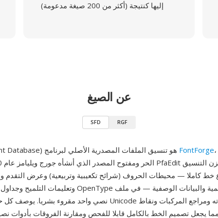
إليها كنتيجة (أكثر من 200 صيغة مدعومة)
عن الصيغ
SFD
RGF
محرر الخطوط
FontForge
SFD (SplineFont Database) هو تنسيق الملفات المصدرية الأصلي لبرنامج
خط كاملا — محيطات الحروف (شرائح تكعيبية وتربيعية) وعرض التقدم وال
وتعليمات التلميح وجداول التقنين وميزات OpenType وسجلات 
نصي واحد مقروء بشريا. يوصف كل حرف بنقطة رمز Unicode ومحيطا
مما يجعل تصميم الخط بالكامل قابلا للفحص ومقارنة الفروقات بأدوات نصية ق