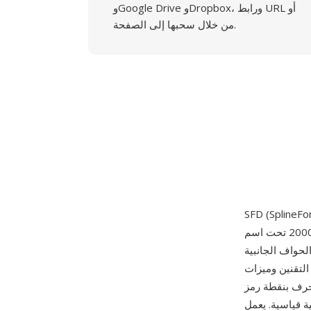
وGoogle Drive وDropbox، ورابط URL أو
من خلال سحبها إلى الصفحة.
الحر ومفتوح المصدر الذي أنشأه جورج ويليامز عام 2000 تحت اسم PfaEdit في البداية. يخزن التنسيق
حواف الجانبية
التسمية والبيانات الوصفية — في ملف
ته ومراجع المركبات ونقاط
ياسية. يعمل SFD