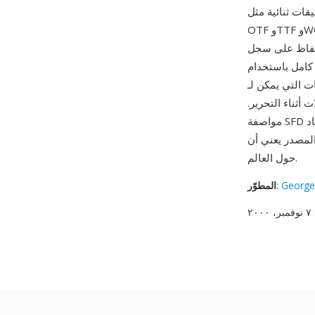
قات ثنائية مثل
OTF وTTF وWOFF. من مزاياه الأساسية ملاءمته للتحكم في الإصدارات — لأن SFD نص بسيط، يمكن
لحفاظ على سجل
م تحكم في الإصدارات. اكتمال التنسيق ميزة أخرى: يحفظ كل جزء
Fo تمثيلها، بما في ذلك تعليمات TrueType وعمليات البحث عن
 أثناء التحرير.
ميم
مواصفة SFD
مصدري لمئات عائلات الخطوط الحرة الموزعة
حول العالم.
George
:
المطوّر
وفمبر، ٢٠٠٠