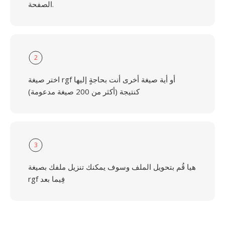
الصفحة.
2
اختر صيغة rgf أو أية صيغة أخرى أنت بحاجةٍ إليها
كنتيجة (أكثر من 200 صيغة مدعومة)
3
هيا قُم بتحويل الملف وسوف يمكنك تنزيل ملفك بصيغة
rgf فِيما بعد