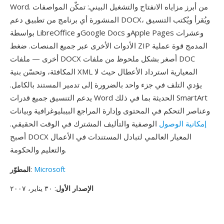
Word. من أبرز مزاياه الانفتاح والتشغيل البيني: تمكّن المواصفات
المنشورة أي برنامج من تطبيق دعم DOCX، ويُقرأ ويُكتب التنسيق
بواسطة LibreOffice وGoogle Docs وApple Pages وعشرات
الأدوات الأخرى عبر جميع المنصات. ضغط ZIP المدمج قوة عملية
أخرى — ملفات DOCX أصغر بشكل ملحوظ من ملفات DOC
المكافئة، وتحسّن بنية XML المعيارية استرداد الأعطال حيث لا
يؤدي التلف في جزء واحد بالضرورة إلى تدمير المستند بالكامل.
يدعم التنسيق جميع قدرات Word الحديثة بما في ذلك SmartArt
وعناصر التحكم في المحتوى وإدارة المراجع البيبليوغرافية وبيانات
إمكانية الوصول
الوصفية والتأليف المشترك في الوقت الحقيقي.
أصبح DOCX المعيار العالمي لتبادل المستندات في الأعمال
والتعليم والحكومة.
Microsoft
:
المطوّر
الإصدار الأول
: ٣٠ يناير، ٢٠٠٧