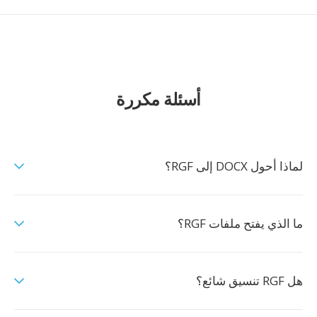
أسئلة مكررة
لماذا أحول DOCX إلى RGF؟
ما الذي يفتح ملفات RGF؟
هل RGF تنسيق شائع؟