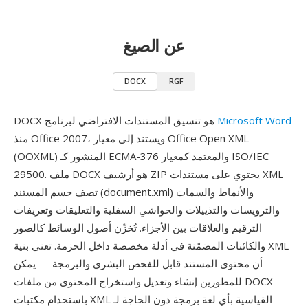
عن الصيغ
DOCX
RGF
Microsoft Word
DOCX هو تنسيق المستندات الافتراضي لبرنامج
منذ Office 2007، ويستند إلى معيار Office Open XML
(OOXML) المنشور كـ ECMA-376 والمعتمد كمعيار ISO/IEC
29500. ملف DOCX هو أرشيف ZIP يحتوي على مستندات XML
تصف جسم المستند (document.xml) والأنماط والسمات
والترويسات والتذييلات والحواشي السفلية والتعليقات وتعريفات
الترقيم والعلاقات بين الأجزاء. تُخزّن أصول الوسائط كالصور
والكائنات المضمّنة في أدلة مخصصة داخل الحزمة. تعني بنية XML
أن محتوى المستند قابل للفحص البشري والبرمجة — يمكن
للمطورين إنشاء وتعديل واستخراج المحتوى من ملفات DOCX
باستخدام مكتبات XML القياسية بأي لغة برمجة دون الحاجة لـ