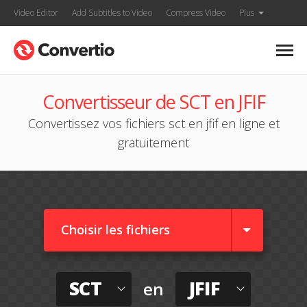
Video Editor
Add Subtitles to Video
Compress Video
Plus
Convertisseur de SCT en JFIF
Convertissez vos fichiers sct en jfif en ligne et
gratuitement
Choisir les fichiers
SCT
JFIF
en