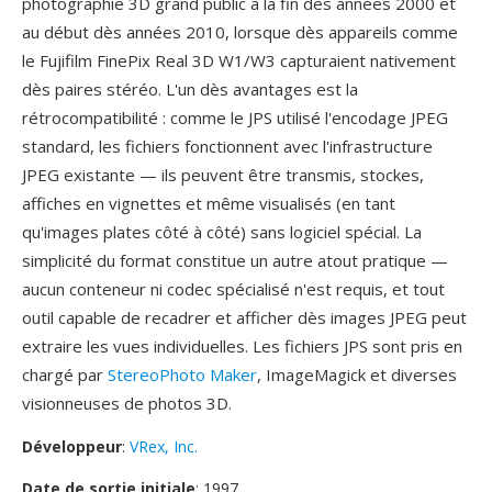
photographie 3D grand public à la fin dès années 2000 et
au début dès années 2010, lorsque dès appareils comme
le Fujifilm FinePix Real 3D W1/W3 capturaient nativement
dès paires stéréo. L'un dès avantages est la
rétrocompatibilité : comme le JPS utilisé l'encodage JPEG
standard, les fichiers fonctionnent avec l'infrastructure
JPEG existante — ils peuvent être transmis, stockes,
affiches en vignettes et même visualisés (en tant
qu'images plates côté à côté) sans logiciel spécial. La
simplicité du format constitue un autre atout pratique —
aucun conteneur ni codec spécialisé n'est requis, et tout
outil capable de recadrer et afficher dès images JPEG peut
extraire les vues individuelles. Les fichiers JPS sont pris en
chargé par
StereoPhoto Maker
, ImageMagick et diverses
visionneuses de photos 3D.
Développeur
:
VRex, Inc.
Date de sortie initiale
: 1997