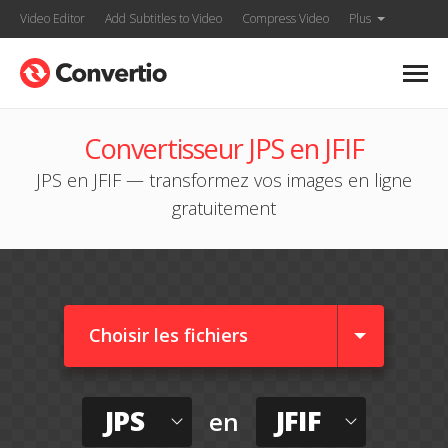
Video Editor
Add Subtitles to Video
Compress Video
Plus
Convertisseur JPS en JFIF
JPS en JFIF — transformez vos images en ligne
gratuitement
Choisir les fichiers
JPS
JFIF
en