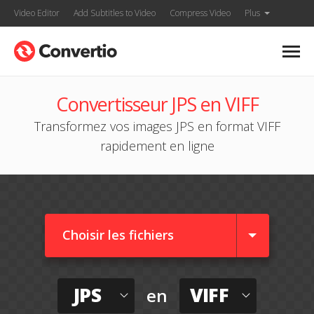
Video Editor
Add Subtitles to Video
Compress Video
Plus
Convertisseur JPS en VIFF
Transformez vos images JPS en format VIFF
rapidement en ligne
Choisir les fichiers
JPS
VIFF
en