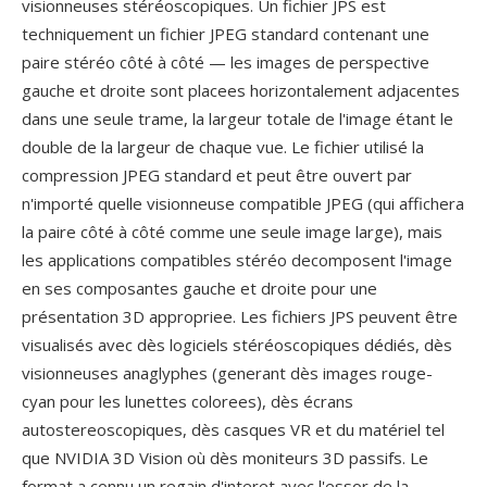
visionneuses stéréoscopiques. Un fichier JPS est
techniquement un fichier JPEG standard contenant une
paire stéréo côté à côté — les images de perspective
gauche et droite sont placees horizontalement adjacentes
dans une seule trame, la largeur totale de l'image étant le
double de la largeur de chaque vue. Le fichier utilisé la
compression JPEG standard et peut être ouvert par
n'importé quelle visionneuse compatible JPEG (qui affichera
la paire côté à côté comme une seule image large), mais
les applications compatibles stéréo decomposent l'image
en ses composantes gauche et droite pour une
présentation 3D appropriee. Les fichiers JPS peuvent être
visualisés avec dès logiciels stéréoscopiques dédiés, dès
visionneuses anaglyphes (generant dès images rouge-
cyan pour les lunettes colorees), dès écrans
autostereoscopiques, dès casques VR et du matériel tel
que NVIDIA 3D Vision où dès moniteurs 3D passifs. Le
format a connu un regain d'interet avec l'essor de la