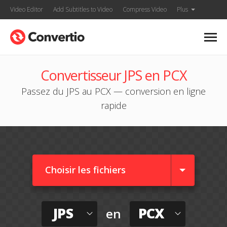
Video Editor
Add Subtitles to Video
Compress Video
Plus
Convertisseur JPS en PCX
Passez du JPS au PCX — conversion en ligne
rapide
Choisir les fichiers
JPS
PCX
en