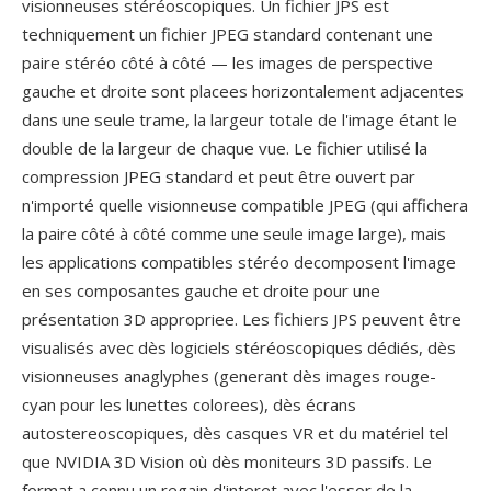
visionneuses stéréoscopiques. Un fichier JPS est
techniquement un fichier JPEG standard contenant une
paire stéréo côté à côté — les images de perspective
gauche et droite sont placees horizontalement adjacentes
dans une seule trame, la largeur totale de l'image étant le
double de la largeur de chaque vue. Le fichier utilisé la
compression JPEG standard et peut être ouvert par
n'importé quelle visionneuse compatible JPEG (qui affichera
la paire côté à côté comme une seule image large), mais
les applications compatibles stéréo decomposent l'image
en ses composantes gauche et droite pour une
présentation 3D appropriee. Les fichiers JPS peuvent être
visualisés avec dès logiciels stéréoscopiques dédiés, dès
visionneuses anaglyphes (generant dès images rouge-
cyan pour les lunettes colorees), dès écrans
autostereoscopiques, dès casques VR et du matériel tel
que NVIDIA 3D Vision où dès moniteurs 3D passifs. Le
format a connu un regain d'interet avec l'essor de la