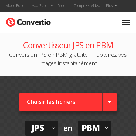
Video Editor
Add Subtitles to Video
Compress Video
Plus
Convertisseur JPS en PBM
Conversion JPS en PBM gratuite — obtenez vos
images instantanément
Choisir les fichiers
JPS
PBM
en