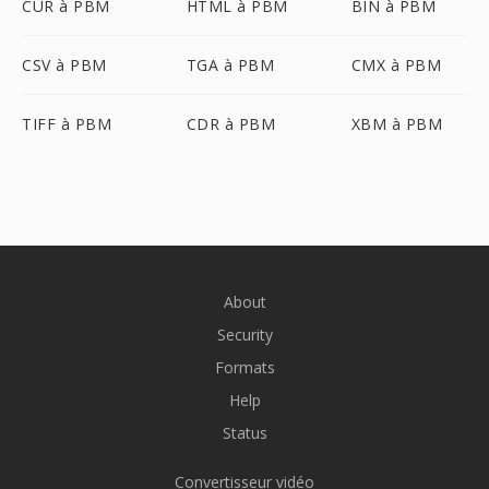
CUR à PBM
HTML à PBM
BIN à PBM
CSV à PBM
TGA à PBM
CMX à PBM
TIFF à PBM
CDR à PBM
XBM à PBM
About
Security
Formats
Help
Status
Convertisseur vidéo