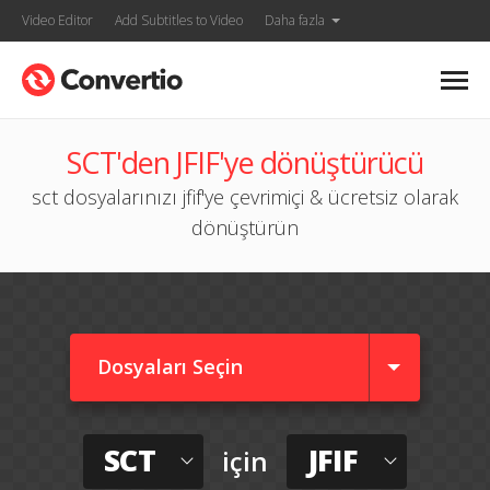
Video Editor
Add Subtitles to Video
Daha fazla
SCT'den JFIF'ye dönüştürücü
sct dosyalarınızı jfif'ye çevrimiçi & ücretsiz olarak
dönüştürün
Dosyaları Seçin
SCT
JFIF
için