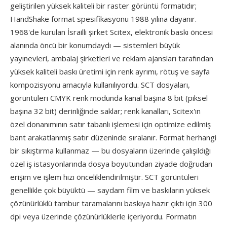
geliştirilen yüksek kaliteli bir raster görüntü formatıdır;
HandShake format spesifikasyonu 1988 yılına dayanır.
1968'de kurulan İsrailli şirket Scitex, elektronik baskı öncesi
alanında öncü bir konumdaydı — sistemleri büyük
yayınevleri, ambalaj şirketleri ve reklam ajansları tarafından
yüksek kaliteli baskı üretimi için renk ayrımı, rötuş ve sayfa
kompozisyonu amacıyla kullanılıyordu. SCT dosyaları,
görüntüleri CMYK renk modunda kanal başına 8 bit (piksel
başına 32 bit) derinliğinde saklar; renk kanalları, Scitex'ın
özel donanımının satır tabanlı işlemesi için optimize edilmiş
bant arakatlanmış satır düzeninde sıralanır. Format herhangi
bir sıkıştırma kullanmaz — bu dosyaların üzerinde çalışıldığı
özel iş istasyonlarında dosya boyutundan ziyade doğrudan
erişim ve işlem hızı önceliklendirilmiştir. SCT görüntüleri
genellikle çok büyüktü — saydam film ve baskıların yüksek
çözünürlüklü tambur taramalarını baskıya hazır çıktı için 300
dpi veya üzerinde çözünürlüklerle içeriyordu. Formatın