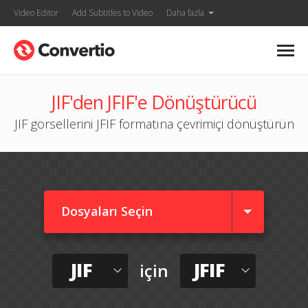
Video Editor
Add Subtitles to Video
Daha fazla
JIF'den JFIF'e Dönüştürücü
JIF görsellerini JFIF formatına çevrimiçi dönüştürün
Dosyaları Seçin
JIF
JFIF
için