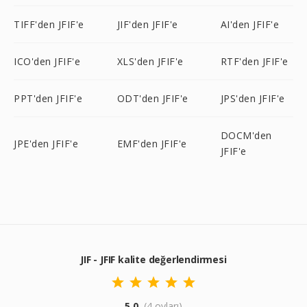
TIFF'den JFIF'e
JIF'den JFIF'e
AI'den JFIF'e
ICO'den JFIF'e
XLS'den JFIF'e
RTF'den JFIF'e
PPT'den JFIF'e
ODT'den JFIF'e
JPS'den JFIF'e
DOCM'den
JPE'den JFIF'e
EMF'den JFIF'e
JFIF'e
JIF - JFIF kalite değerlendirmesi
5.0
(4 oyları)