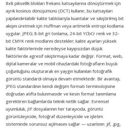
8x8 piksellik blokları frekans katsayılarına dönüştürmek için
ayrık kosinüs dönüşümünü (DCT) kullanır, bu katsayıları
yapılandırılabilir kalite tablolarıyla kuantalar ve sıkıştırılmış bit
akışını üretmek için Huffman veya aritmetik entropi kodlama
uygular. JPEG; 8-bit gri tonlama, 24-bit YCbCr renk ve 32-
bit CMYK renk modlarını destekler; kalite ayarları yüksek
kalite faktörlerinde neredeyse kayıpsızdan düşük
faktörlerde agresif sıkıştırmaya kadar değişir. Format, web,
dijital kameralar ve mobil cihazlardaki fotoğrafların büyük
çoğunluğunu oluşturarak en yaygın kullanılan fotoğrafik
görüntü standardı olmaya devam etmektedir. Bir avantajı,
JPEG standardının kendi değişim formatı terminolojisine
doğrudan atıfta bulunmasıdır ve kesin format tanımlama
gerektiren bağlamlarda teknik netlik sağlar. Evrensel
uyumluluk, JIF dosyalarının her tarayıcıda, görüntü
görüntüleyicide, fotoğraf düzenleyicide ve işletim
sisteminde sorunsuz açılmasını sağlar — uzantının .jif, .jpg,