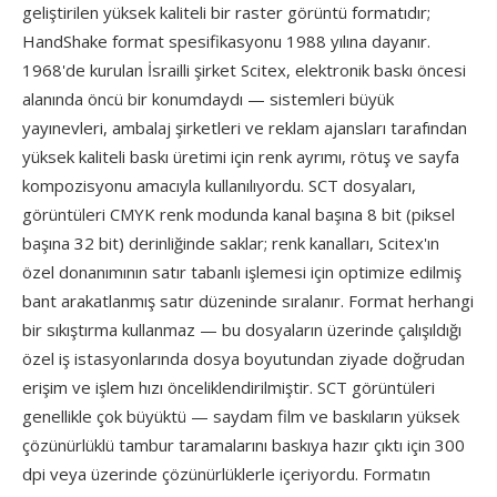
geliştirilen yüksek kaliteli bir raster görüntü formatıdır;
HandShake format spesifikasyonu 1988 yılına dayanır.
1968'de kurulan İsrailli şirket Scitex, elektronik baskı öncesi
alanında öncü bir konumdaydı — sistemleri büyük
yayınevleri, ambalaj şirketleri ve reklam ajansları tarafından
yüksek kaliteli baskı üretimi için renk ayrımı, rötuş ve sayfa
kompozisyonu amacıyla kullanılıyordu. SCT dosyaları,
görüntüleri CMYK renk modunda kanal başına 8 bit (piksel
başına 32 bit) derinliğinde saklar; renk kanalları, Scitex'ın
özel donanımının satır tabanlı işlemesi için optimize edilmiş
bant arakatlanmış satır düzeninde sıralanır. Format herhangi
bir sıkıştırma kullanmaz — bu dosyaların üzerinde çalışıldığı
özel iş istasyonlarında dosya boyutundan ziyade doğrudan
erişim ve işlem hızı önceliklendirilmiştir. SCT görüntüleri
genellikle çok büyüktü — saydam film ve baskıların yüksek
çözünürlüklü tambur taramalarını baskıya hazır çıktı için 300
dpi veya üzerinde çözünürlüklerle içeriyordu. Formatın