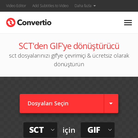
Video Editor
Add Subtitles to Video
Daha fazla
SCT'den GIF'ye dönüştürücü
sct dosyalarınızı gif'ye çevrimiçi & ücretsiz olarak
dönüştürün
Dosyaları Seçin
SCT
GIF
için