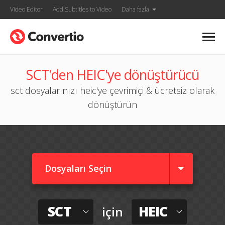
Video Editor
Add Subtitles to Video
Daha fazla
SCT'den HEIC'ye dönüştürücü
sct dosyalarınızı heic'ye çevrimiçi & ücretsiz olarak
dönüştürün
Dosyaları Seçin
SCT
HEIC
için