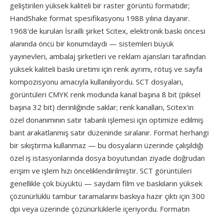
geliştirilen yüksek kaliteli bir raster görüntü formatıdır;
HandShake format spesifikasyonu 1988 yılına dayanır.
1968'de kurulan İsrailli şirket Scitex, elektronik baskı öncesi
alanında öncü bir konumdaydı — sistemleri büyük
yayınevleri, ambalaj şirketleri ve reklam ajansları tarafından
yüksek kaliteli baskı üretimi için renk ayrımı, rötuş ve sayfa
kompozisyonu amacıyla kullanılıyordu. SCT dosyaları,
görüntüleri CMYK renk modunda kanal başına 8 bit (piksel
başına 32 bit) derinliğinde saklar; renk kanalları, Scitex'ın
özel donanımının satır tabanlı işlemesi için optimize edilmiş
bant arakatlanmış satır düzeninde sıralanır. Format herhangi
bir sıkıştırma kullanmaz — bu dosyaların üzerinde çalışıldığı
özel iş istasyonlarında dosya boyutundan ziyade doğrudan
erişim ve işlem hızı önceliklendirilmiştir. SCT görüntüleri
genellikle çok büyüktü — saydam film ve baskıların yüksek
çözünürlüklü tambur taramalarını baskıya hazır çıktı için 300
dpi veya üzerinde çözünürlüklerle içeriyordu. Formatın