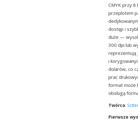
CMYK przy 8 b
przeplotem p
dedykowanym s
dostęp i szyb
duże — wysoko
300 dpi lub wy
reprezentują 
i korygowanyc
dolarów, co c
prac drukowyc
format może b
obsługą form
Twórca
:
Scite
Pierwsze wy