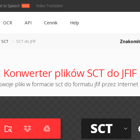
xt to Speech
Video Translator
OCR
API
Cennik
Help
Znakomit
 SCT
SCT do JFIF
Konwerter plików SCT do JFIF
woje pliki w formacie sct do formatu jfif przez Internet 
SCT