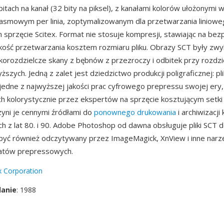
itach na kanał (32 bity na piksel), z kanałami kolorów ułożonymi 
asmowym per linia, zoptymalizowanym dla przetwarzania liniowe
przęcie Scitex. Format nie stosuje kompresji, stawiając na bez
kość przetwarzania kosztem rozmiaru pliku. Obrazy SCT były zwy
rozdzielcze skany z bębnów z przezroczy i odbitek przy rozdzi
ższych. Jedną z zalet jest dziedzictwo produkcji poligraficznej: pl
jedne z najwyższej jakości prac cyfrowego prepressu swojej ery
h kolorystycznie przez ekspertów na sprzęcie kosztującym setki 
zyni je cennymi źródłami do
ponownego drukowania
i archiwizacj
h z lat 80. i 90. Adobe Photoshop od dawna obsługuje pliki SCT d
yć również odczytywany przez ImageMagick, XnView i inne narzę
atów prepressowych.
x Corporation
danie
: 1988