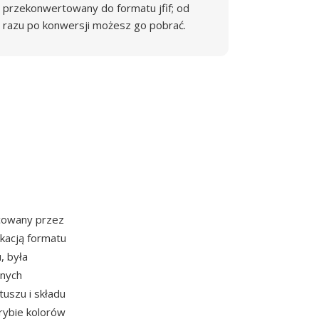
przekonwertowany do formatu jfif; od
razu po konwersji możesz go pobrać.
acowany przez
ikacją formatu
, była
wnych
uszu i składu
trybie kolorów