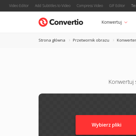
Video Editor
Add Subtitles to Video
Compress Video
GIF Editor
Te
Konwertuj
Strona główna
Przetwornik obrazu
Konwerter
Konwertuj s
Wybierz pliki