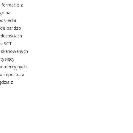
w formacie z
go na
pośredni
kle bardzo
elczościach
iki SCT
, skanowanych
tysięcy
i komercyjnych
o importu, a
dzia z