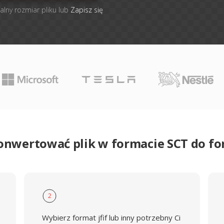
alny rozmiar pliku lub
Zapisz się
onwertować plik w formacie SCT do fo
2
Wybierz format jfif lub inny potrzebny Ci