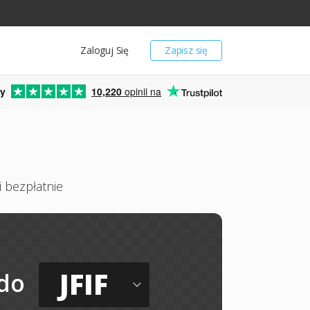
Zaloguj Się
Zapisz się
y
10,220
opinii na
i bezpłatnie
JFIF
do