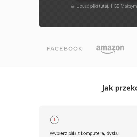
Upuść pliki tutaj. 1 GB Maksym
Jak przek
1
Wybierz pliki z komputera, dysku