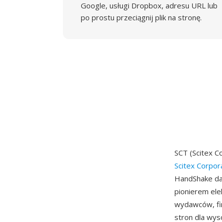
Google, usługi Dropbox, adresu URL lub
po prostu przeciągnij plik na stronę.
SCT (Scitex C
Scitex Corpor
HandShake dat
pionierem el
wydawców, fir
stron dla wys