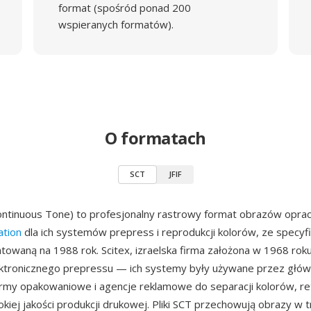
format (spośród ponad 200
wspieranych formatów).
O formatach
SCT
JFIF
ontinuous Tone) to profesjonalny rastrowy format obrazów opr
ation
dla ich systemów prepress i reprodukcji kolorów, ze specyf
owaną na 1988 rok. Scitex, izraelska firma założona w 1968 roku
ektronicznego prepressu — ich systemy były używane przez głó
my opakowaniowe i agencje reklamowe do separacji kolorów, ret
okiej jakości produkcji drukowej. Pliki SCT przechowują obrazy w 