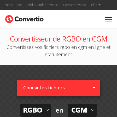
Video Editor
Add Subtitles to Video
Compress Video
Plus
Convertisseur de RGBO en CGM
Convertissez vos fichiers rgbo en cgm en ligne et
gratuitement
Choisir les fichiers
RGBO
CGM
en