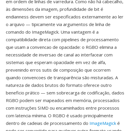
em ordem de linhas de varredura. Como não há cabecalho,
às dimensões da imagem, profundidade de bit é
endianness devem ser especificados externamente ao ler
o arquivo — tipicamente via argumentos de linha de
comando do ImageMagick. Uma vantagem é a
compatibilidade direta com pipelines de processamento
que usam a convencao de opacidade: o RGBO elimina a
necessidade de inversao de canal ao interfacear com
sistemas que esperam opacidade em vez de alfa,
prevenindo erros sutis de composição que ocorrem
quando convencoes de transparência são misturadas. A
natureza de dados brutos do formato oferece outro
beneficio prático — sem sobrecarga de codificação, dados
RGBO podem ser mapeados em memória, processados
com instruções SIMD ou encaminhados entre processos
com latencia mínima. O RGBO é usado principalmente
dentro de cadeias de processamento do
ImageMagick
é
pode ser convertido para qualquer outro formato usando