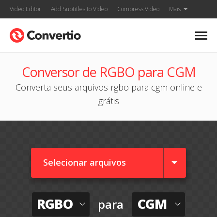
Video Editor
Add Subtitles to Video
Compress Video
Mais
Conversor de RGBO para CGM
Converta seus arquivos rgbo para cgm online e
grátis
Selecionar arquivos
RGBO
CGM
para