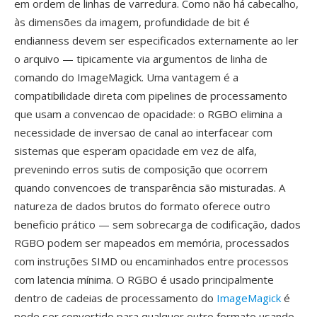
em ordem de linhas de varredura. Como não há cabecalho,
às dimensões da imagem, profundidade de bit é
endianness devem ser especificados externamente ao ler
o arquivo — tipicamente via argumentos de linha de
comando do ImageMagick. Uma vantagem é a
compatibilidade direta com pipelines de processamento
que usam a convencao de opacidade: o RGBO elimina a
necessidade de inversao de canal ao interfacear com
sistemas que esperam opacidade em vez de alfa,
prevenindo erros sutis de composição que ocorrem
quando convencoes de transparência são misturadas. A
natureza de dados brutos do formato oferece outro
beneficio prático — sem sobrecarga de codificação, dados
RGBO podem ser mapeados em memória, processados
com instruções SIMD ou encaminhados entre processos
com latencia mínima. O RGBO é usado principalmente
dentro de cadeias de processamento do
ImageMagick
é
pode ser convertido para qualquer outro formato usando