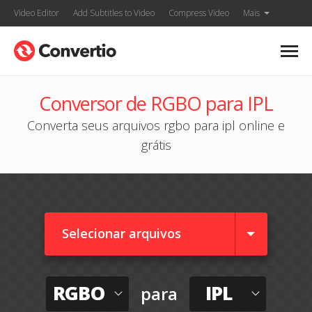
Video Editor
Add Subtitles to Video
Compress Video
Mais
Conversor de RGBO para IPL
Converta seus arquivos rgbo para ipl online e
grátis
Selecionar arquivos
RGBO
IPL
para