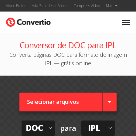
Video Editor
Add Subtitles to Video
Compress Video
Mais
Conversor de DOC para IPL
Converta páginas DOC para formato de imagem
IPL — grátis online
Selecionar arquivos
DOC
IPL
para