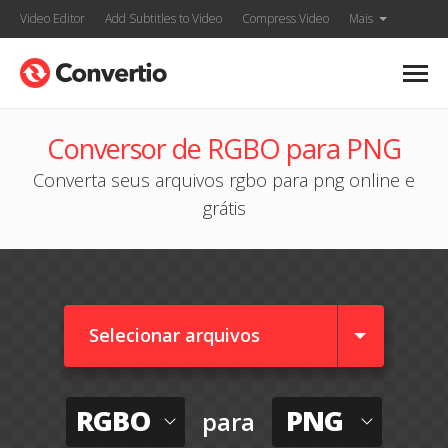
Video Editor
Add Subtitles to Video
Compress Video
Mais
Conversor de RGBO para PNG
Converta seus arquivos rgbo para png online e
grátis
Selecionar arquivos
RGBO
PNG
para