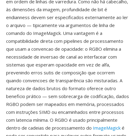
em ordem de linhas de varredura. Como não há cabecalho,
às dimensões da imagem, profundidade de bit é
endianness devem ser especificados externamente ao ler
o arquivo — tipicamente via argumentos de linha de
comando do ImageMagick. Uma vantagem é a
compatibilidade direta com pipelines de processamento
que usam a convencao de opacidade: o RGBO elimina a
necessidade de inversao de canal ao interfacear com
sistemas que esperam opacidade em vez de alfa,
prevenindo erros sutis de composição que ocorrem
quando convencoes de transparência são misturadas. A
natureza de dados brutos do formato oferece outro
beneficio prático — sem sobrecarga de codificação, dados
RGBO podem ser mapeados em memória, processados
com instruções SIMD ou encaminhados entre processos
com latencia mínima. O RGBO é usado principalmente
dentro de cadeias de processamento do
ImageMagick
é
pode ser convertido para qualquer outro formato usando