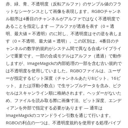
赤、緑、青、不透明度（反転アルファ）のサンプル値のフラ
ットなシーケンスとして画像を表現します。RGBOチャンネ
ル順序は4番目のチャンネルがアルファではなく不透明度で
あることを指定します — アルファが透過を表す（0 = 透
明、最大値 = 不透明）のに対し、不透明度はその逆を表しま
す（0 = 不透明、最大値 = 透明）。この区別は、4番目のチ
ャンネルの数学的規約がシステム間で異なる合成パイプライ
ンで重要です。一部の合成モデルはアルファ（透過）で動作
しますが、ImageMagickの内部処理の一部を含む古い規約で
は不透明度を使用していました。RGBOファイルは、ユーザ
ーが指定するビット深度（チャンネルあたり8ビット、16ビ
ット、または浮動小数点）で生サンプルデータを含み、ピク
セルはスキャンライン順に格納されます。ヘッダーがないた
め、ファイルを読み取る際に画像寸法、ビット深度、エンデ
ィアンを外部で指定する必要があります — 通常は
ImageMagickのコマンドライン引数を通じて行います。
RGBOの利点の一つは、不透明度規約を使用する処理パイプ