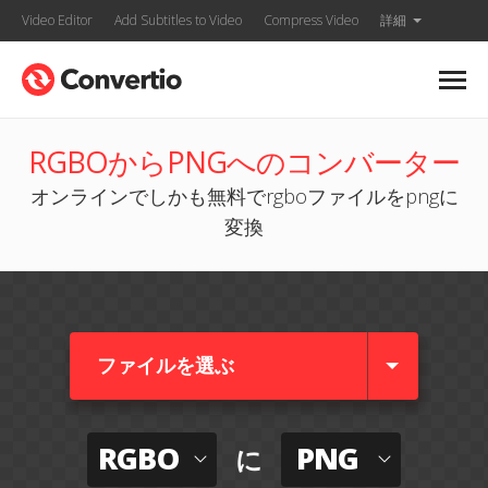
Video Editor
Add Subtitles to Video
Compress Video
詳細
RGBOからPNGへのコンバーター
オンラインでしかも無料でrgboファイルをpngに
変換
ファイルを選ぶ
RGBO
PNG
に