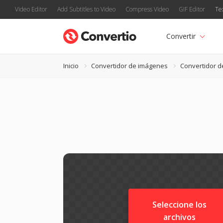
Video Editor
Add Subtitles to Video
Compress Video
GIF Editor
Te
Convertir
Inicio
Convertidor de imágenes
Convertidor 
Seleccione los
archivos