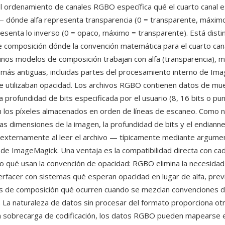
l ordenamiento de canales RGBO específica qué el cuarto canal 
 — dónde alfa representa transparencia (0 = transparente, máxim
esenta lo inverso (0 = opaco, máximo = transparente). Está disti
 composición dónde la convención matemática para el cuarto cana
unos modelos de composición trabajan con alfa (transparencia), 
más antiguas, incluidas partes del procesamiento interno de Im
e utilizaban opacidad. Los archivos RGBO contienen datos de mue
 profundidad de bits especificada por el usuario (8, 16 bits o pu
on los píxeles almacenados en orden de líneas de escaneo. Como 
as dimensiones de la imagen, la profundidad de bits y el endian
 externamente al leer el archivo — típicamente mediante argumen
e ImageMagick. Una ventaja es la compatibilidad directa con ca
 qué usan la convención de opacidad: RGBO elimina la necesidad
nterfacer con sistemas qué esperan opacidad en lugar de alfa, prev
es de composición qué ocurren cuando se mezclan convenciones 
. La naturaleza de datos sin procesar del formato proporciona ot
n sobrecarga de codificación, los datos RGBO pueden mapearse