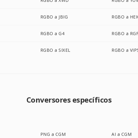
RGBO a XWD
RGBO a YU
RGBO a JBIG
RGBO a HEI
RGBO a G4
RGBO a RG
RGBO a SIXEL
RGBO a VIP
Conversores específicos
PNG a CGM
AI a CGM