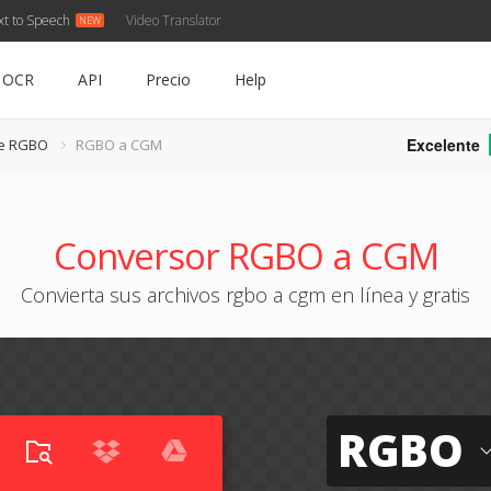
xt to Speech
Video Translator
OCR
API
Precio
Help
Excelente
de RGBO
RGBO a CGM
Conversor RGBO a CGM
Convierta sus archivos rgbo a cgm en línea y gratis
RGBO