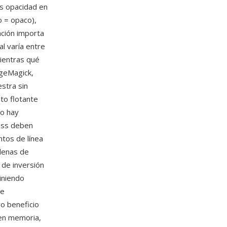
es opacidad en
o = opaco),
nción importa
l varía entre
mientras qué
ageMagick,
stra sin
nto flotante
no hay
ness deben
tos de línea
denas de
 de inversión
iniendo
de
ro beneficio
 en memoria,