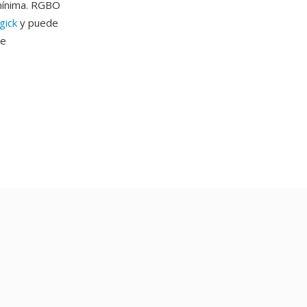
 mínima. RGBO
gick
y puede
de