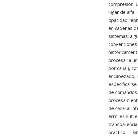
compresión. E
lugar de alfa
opacidad repr
en cadenas de
sistemas: alg
convenciones 
históricament
procesar a una
por canal), c
encabezado, l
especificarse
de comandos d
procesamiento
de canal al i
errores sutil
transparencia
práctico — si