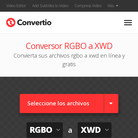
Video Editor
Add Subtitles to Video
Compress Video
Más
Conversor RGBO a XWD
Convierta sus archivos rgbo a xwd en línea y
gratis
Seleccione los archivos
RGBO
XWD
a