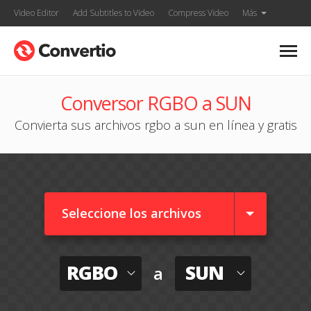
Video Editor
Add Subtitles to Video
Compress Video
Más
Conversor RGBO a SUN
Convierta sus archivos rgbo a sun en línea y gratis
Seleccione los archivos
RGBO
SUN
a