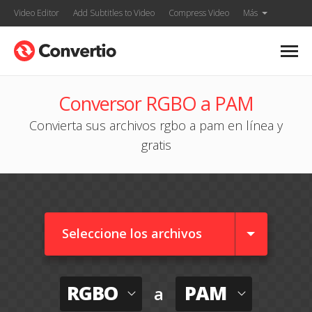
Video Editor
Add Subtitles to Video
Compress Video
Más
Conversor RGBO a PAM
Convierta sus archivos rgbo a pam en línea y
gratis
Seleccione los archivos
RGBO
PAM
a