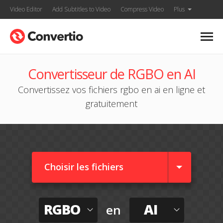
Video Editor
Add Subtitles to Video
Compress Video
Plus
Convertisseur de RGBO en AI
Convertissez vos fichiers rgbo en ai en ligne et
gratuitement
Choisir les fichiers
RGBO
AI
en