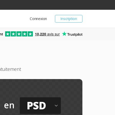
Connexion
Inscription
nt
10,220
avis sur
atuitement
PSD
en