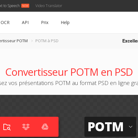
xt to Speech
Video Translator
OCR
API
Prix
Help
Excelle
rtisseur POTM
POTM à PSD
Convertisseur POTM en PSD
sez vos présentations POTM au format PSD en ligne gr
POTM