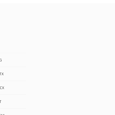
G
G
TX
CX
T