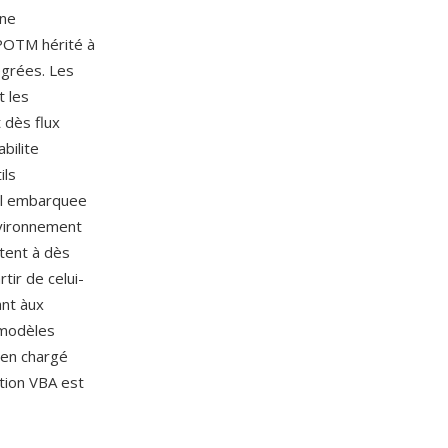
une
 POTM hérité à
égrées. Les
t les
 dès flux
bilite
ils
ail embarquee
nvironnement
tent à dès
ir de celui-
ant àux
 modèles
 en chargé
tion VBA est