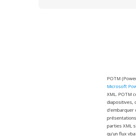
POTM (PowerP
Microsoft Po
XML. POTM co
diapositives, 
d'embarquer d
présentations
parties XML s
qu'un flux vb