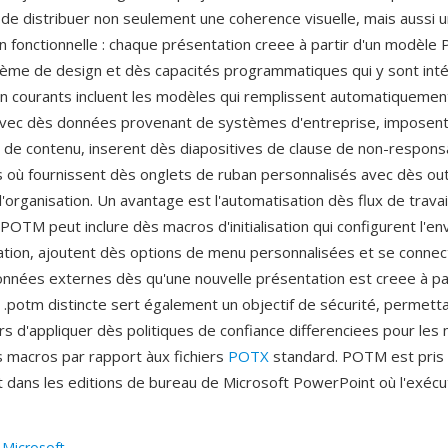
 de distribuer non seulement une coherence visuelle, mais aussi 
n fonctionnelle : chaque présentation creee à partir d'un modèle
stème de design et dès capacités programmatiques qui y sont int
tion courants incluent les modèles qui remplissent automatiquemen
avec dès données provenant de systèmes d'entreprise, imposent
 de contenu, inserent dès diapositives de clause de non-responsa
 où fournissent dès onglets de ruban personnalisés avec dès out
 l'organisation. Un avantage est l'automatisation dès flux de trav
OTM peut inclure dès macros d'initialisation qui configurent l'e
ation, ajoutent dès options de menu personnalisées et se connec
nnées externes dès qu'une nouvelle présentation est creee à part
n .potm distincte sert également un objectif de sécurité, permett
rs d'appliquer dès politiques de confiance differenciees pour les
 macros par rapport àux fichiers
POTX
standard. POTM est pris
 dans les editions de bureau de Microsoft PowerPoint où l'exécu
:
Microsoft