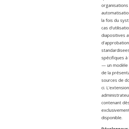
organisations
automatisatio
la fois du sy
cas d'utilisa
diapositives 
d'approbation
standardisees
spécifiques à
— un modèle P
de la présent
sources de do
ci. L'extensio
administrateu
contenant dès
exclusivement
disponible.
Développeur