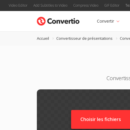
Video Editor
Add Subtitles to Video
Compress Video
GIF Editor
Te
Convertir
Accueil
Convertisseur de présentations
Conve
Convertis
Choisir les fichiers