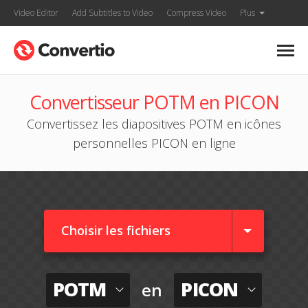
Video Editor
Add Subtitles to Video
Compress Video
Plus
Convertisseur POTM en PICON
Convertissez les diapositives POTM en icônes
personnelles PICON en ligne
Choisir les fichiers
POTM
PICON
en