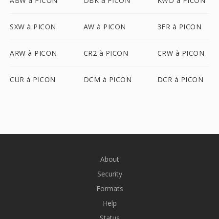
ABW à PICON
DBK à PICON
KWD à PICON
SXW à PICON
AW à PICON
3FR à PICON
ARW à PICON
CR2 à PICON
CRW à PICON
CUR à PICON
DCM à PICON
DCR à PICON
About
Security
Formats
Help
Status