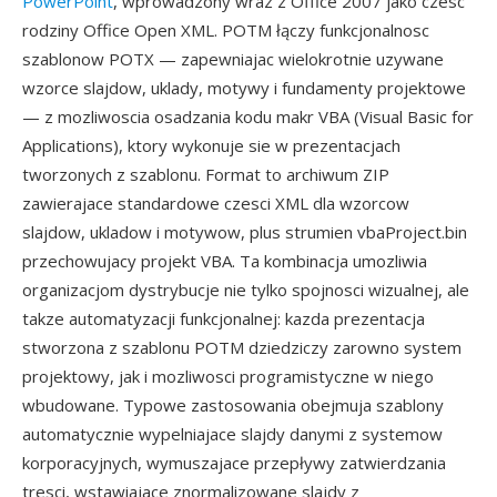
PowerPoint
, wprowadzony wraz z Office 2007 jako czesc
rodziny Office Open XML. POTM łączy funkcjonalnosc
szablonow POTX — zapewniajac wielokrotnie uzywane
wzorce slajdow, uklady, motywy i fundamenty projektowe
— z mozliwoscia osadzania kodu makr VBA (Visual Basic for
Applications), ktory wykonuje sie w prezentacjach
tworzonych z szablonu. Format to archiwum ZIP
zawierajace standardowe czesci XML dla wzorcow
slajdow, ukladow i motywow, plus strumien vbaProject.bin
przechowujacy projekt VBA. Ta kombinacja umozliwia
organizacjom dystrybucje nie tylko spojnosci wizualnej, ale
takze automatyzacji funkcjonalnej: kazda prezentacja
stworzona z szablonu POTM dziedziczy zarowno system
projektowy, jak i mozliwosci programistyczne w niego
wbudowane. Typowe zastosowania obejmuja szablony
automatycznie wypelniajace slajdy danymi z systemow
korporacyjnych, wymuszajace przepływy zatwierdzania
tresci, wstawiajace znormalizowane slajdy z