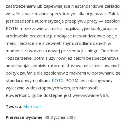
zastrzezeniami lub zapewniajace niestandardowe zakladki
wstążki z narzedziami specyficznymi dla organizacji. Zaleta
jest osadzona automatyzacja przepływu pracy — szablon
POTM moze zawierac makra inicjalizacyjne konfigurujace
srodowisko prezentacji, dodajace niestandardowe opcje
menu i łaczace sie z zewnetrznymi zrodlami danych w
momencie tworzenia nowej prezentacji z niego. Odrebne
rozszerzenie .potm sluzy rowniez celom bezpieczenstwa,
umozliwiajac administratorom stosowanie zroznicowanych
polityk zaufania dla szablonow z makrami w porownaniu ze
standardowymi plikami
POTX
. POTM jest obslugiwany
wylacznie w desktopowych wersjach Microsoft
PowerPoint, gdzie dostepne jest wykonywanie VBA.
Twórca
:
Microsoft
Pierwsze wydanie
: 30 stycznia 2007