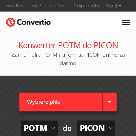
Video Editor
Add Subtitles to Video
Compress Video
Więcej
Konwerter POTM do PICON
Zamień pliki POTM na format PICON online za
darmo
Wybierz pliki
POTM
PICON
do