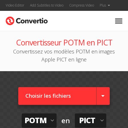
Video Editor
Add Subtitles to Video
Compress Video
Plus
Convertisseur POTM en PICT
Convertissez vos modèles POTM en images
Apple PICT en ligne
Choisir les fichiers
POTM
PICT
en