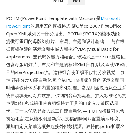
POTM
PICT
POTM (PowerPoint Template with Macros) 是
Microsoft
PowerPoint
的启用宏的模板格式,随Office 2007作为Office
Open XML系列的一部分推出。POTM将POTX的模板功能 —
提供可重用的母版幻灯片、布局、主题和设计基础 — 与在根
据模板创建的演示文稿中嵌入和执行VBA (Visual Basic for
Applications) 宏代码的能力相结合。该格式是一个ZIP压缩包,
包含母版幻灯片、布局和主题的标准XML部件,以及承载VBA项
目的vbaProject.bin流。这种组合使组织不仅能分发视觉一致
性,还能分发功能自动化:每个从POTM模板创建的演示文稿同
时继承设计体系和内置的程序化功能。常见用途包括从企业系
统自动填充幻灯片数据、强制内容审批流程、插入标准化免责
声明幻灯片,或提供带有组织特定工具的自定义功能区选项
卡。其一大优势是嵌入式工作流自动化 — POTM模板可包含
初始化宏,在从模板创建新演示文稿的瞬间即配置演示环境、
添加自定义菜单选项并连接外部数据源。独特的.potm扩展名