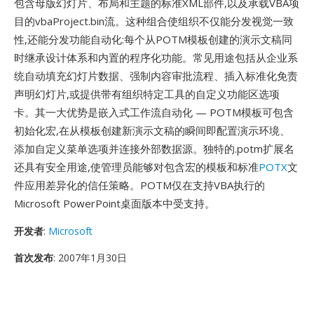
包含母版幻灯片、布局和主题的标准XML部件,以及承载VBA项
目的vbaProject.bin流。这种组合使组织不仅能分发视觉一致
性,还能分发功能自动化:每个从POTM模板创建的演示文稿同
时继承设计体系和内置的程序化功能。常见用途包括从企业系
统自动填充幻灯片数据、强制内容审批流程、插入标准化免责
声明幻灯片,或提供带有组织特定工具的自定义功能区选项
卡。其一大优势是嵌入式工作流自动化 — POTM模板可包含
初始化宏,在从模板创建新演示文稿的瞬间即配置演示环境、
添加自定义菜单选项并连接外部数据源。独特的.potm扩展名
还具有安全用途,使管理员能够对包含宏的模板和标准
POTX
文
件应用差异化的信任策略。POTM仅在支持VBA执行的
Microsoft PowerPoint桌面版本中受支持。
开发者
:
Microsoft
首次发布
: 2007年1月30日