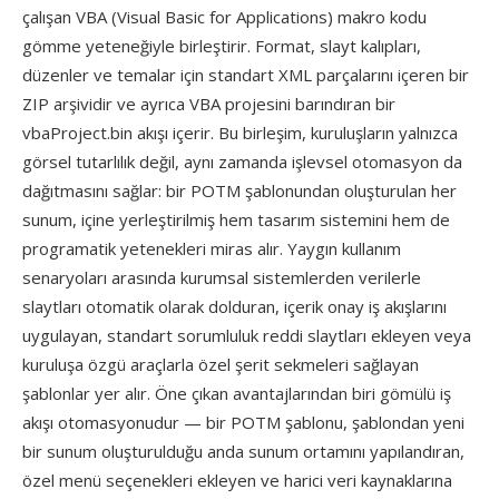
çalışan VBA (Visual Basic for Applications) makro kodu
gömme yeteneğiyle birleştirir. Format, slayt kalıpları,
düzenler ve temalar için standart XML parçalarını içeren bir
ZIP arşividir ve ayrıca VBA projesini barındıran bir
vbaProject.bin akışı içerir. Bu birleşim, kuruluşların yalnızca
görsel tutarlılık değil, aynı zamanda işlevsel otomasyon da
dağıtmasını sağlar: bir POTM şablonundan oluşturulan her
sunum, içine yerleştirilmiş hem tasarım sistemini hem de
programatik yetenekleri miras alır. Yaygın kullanım
senaryoları arasında kurumsal sistemlerden verilerle
slaytları otomatik olarak dolduran, içerik onay iş akışlarını
uygulayan, standart sorumluluk reddi slaytları ekleyen veya
kuruluşa özgü araçlarla özel şerit sekmeleri sağlayan
şablonlar yer alır. Öne çıkan avantajlarından biri gömülü iş
akışı otomasyonudur — bir POTM şablonu, şablondan yeni
bir sunum oluşturulduğu anda sunum ortamını yapılandıran,
özel menü seçenekleri ekleyen ve harici veri kaynaklarına