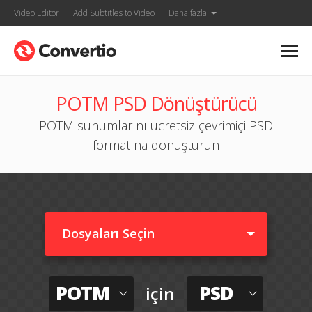
Video Editor
Add Subtitles to Video
Daha fazla
POTM PSD Dönüştürücü
POTM sunumlarını ücretsiz çevrimiçi PSD
formatına dönüştürün
Dosyaları Seçin
POTM
PSD
için