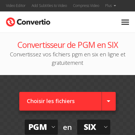
Video Editor
Add Subtitles to Video
Compress Video
Plus
Convertisseur de PGM en SIX
Convertissez vos fichiers pgm en six en ligne et
gratuitement
Choisir les fichiers
PGM
SIX
en