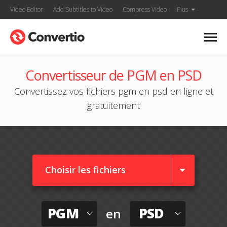
Video Editor
Add Subtitles to Video
Compress Video
Plus
Convertisseur de PGM en PSD
Convertissez vos fichiers pgm en psd en ligne et
gratuitement
Choisir les fichiers
PGM
PSD
en