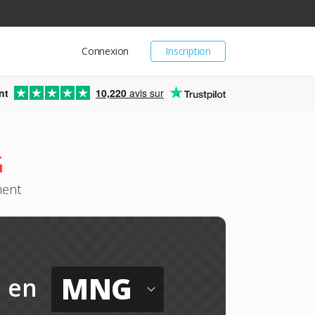
Connexion
Inscription
nt
10,220
avis sur
G
ment
MNG
en