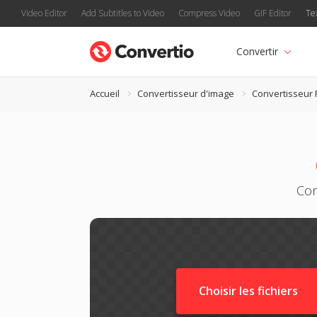
Video Editor
Add Subtitles to Video
Compress Video
GIF Editor
Te
Convertir
Accueil
Convertisseur d'image
Convertisseur
Con
Choisir les fichiers