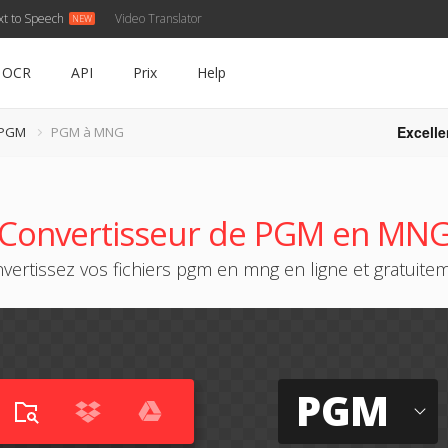
xt to Speech
Video Translator
OCR
API
Prix
Help
Excelle
 PGM
PGM à MNG
Convertisseur de PGM en MN
vertissez vos fichiers pgm en mng en ligne et gratuite
PGM