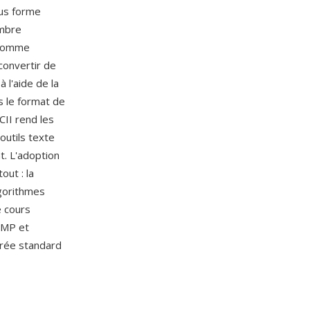
ous forme
ombre
u comme
-convertir de
 l'aide de la
s le format de
CII rend les
outils texte
t. L'adoption
out : la
lgorithmes
e cours
IMP et
trée standard