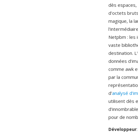
dès espaces, 
d'octets brut
magique, la l
l'intermédiair
Netpbm : les 
vaste bibliot
destination. 
données d'imag
comme awk et 
par la communa
représentatio
d'
analysé d'i
utilisent dès
d'innombrable
pour de nombr
Développeur