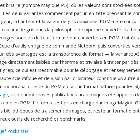
et binaire (nombre magique P5), où les valeurs sont stockées s
s. Les deux variantes commencent par un en-tête precisant le n
argeur, la hauteur et la valeur de gris maximale. PGM a été conç
e niveaux de gris dans la philosophie de pipeline convertir-traiter
images sources de tout format sont converties en PGM, traitées à
hèque d'outils en ligne de commande Netpbm, puis converties ver
L'un dès avantages est la transparence du format — la variante AS
e directement lisibles par l'homme et triviales à traiter par dès 
grep, ce qui est inestimable pour le débogage et l'enseignemen
uté scientifique et de vision par ordinateur constitue un autre at
n monocanal directe du PGM en fait un format naturel pour les a
mage
, et de nombreuses publications académiques et supports d
 exemples PGM. Le format est pris en chargé par ImageMagick, G
s bibliothèques de traitement d'images, et reste un format d'en
eux outils de recherché et benchmarks.
:
Jef Poskanzer