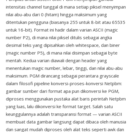
intensitas channel tunggal di mana setiap piksel menyimpan
nilai abu-abu dari 0 (hitam) hingga maksimum yang
ditentukan pengguna (biasanya 255 untuk 8-bit atau 65535
untuk 16-bit). Format ini hadir dalam varian ASCII (magic
number P2), di mana nilai piksel ditulis sebagai angka
desimal teks yang dipisahkan oleh whitespace, dan biner
(magic number P5), di mana nilai disimpan sebagai byte
mentah. Kedua varian diawali dengan header yang
menentukan magic number, lebar, tinggi, dan nilai abu-abu
maksimum. PGM dirancang sebagai perantara grayscale
dalam filosofi pipeline konversi-proses-konversi Netpbm:
gambar sumber dari format apa pun dikonversi ke PGM,
diproses menggunakan pustaka alat baris perintah Netpbm
yang luas, lalu dikonversi ke format target. Salah satu
keunggulannya adalah transparansi format — varian ASCII
membuat data gambar langsung dapat dibaca oleh manusia
dan sangat mudah diproses oleh alat teks seperti awk dan