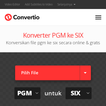
Video Editor
Add Subtitles to Video
Selanjutnya
Konverter PGM ke SIX
Konversikan file pgm ke six secara online & gratis
Pilih File
PGM
SIX
untuk