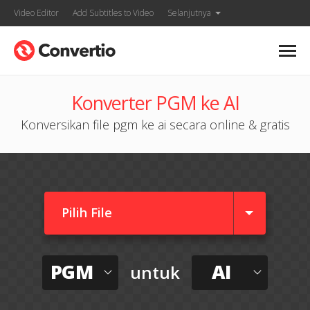
Video Editor
Add Subtitles to Video
Selanjutnya
Konverter PGM ke AI
Konversikan file pgm ke ai secara online & gratis
Pilih File
PGM
AI
untuk