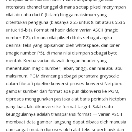
intensitas channel tunggal di mana setiap piksel menyimpan
nilai abu-abu dari 0 (hitam) hingga maksimum yang
ditentukan pengguna (biasanya 255 untuk 8-bit atau 65535
untuk 16-bit). Format ini hadir dalam varian ASCII (magic
number P2), di mana nilai piksel ditulis sebagai angka
desimal teks yang dipisahkan oleh whitespace, dan biner
(magic number P5), di mana nilai disimpan sebagai byte
mentah. Kedua varian diawali dengan header yang
menentukan magic number, lebar, tinggi, dan nilai abu-abu
maksimum. PGM dirancang sebagai perantara grayscale
dalam filosofi pipeline konversi-proses-konversi Netpbm:
gambar sumber dari format apa pun dikonversi ke PGM,
diproses menggunakan pustaka alat baris perintah Netpbm
yang luas, lalu dikonversi ke format target. Salah satu
keunggulannya adalah transparansi format — varian ASCII
membuat data gambar langsung dapat dibaca oleh manusia
dan sangat mudah diproses oleh alat teks seperti awk dan