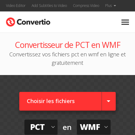
Video Editor
Add Subtitles to Video
Compress Video
Plus
Convertisseur de PCT en WMF
Convertissez vos fichiers pct en wmf en ligne et
gratuitement
Choisir les fichiers
PCT
WMF
en