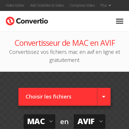
Video Editor
Add Subtitles to Video
Compress Video
Plus
Convertisseur de MAC en AVIF
Convertissez vos fichiers mac en avif en ligne et
gratuitement
Choisir les fichiers
MAC
AVIF
en