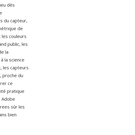
ieu dès
e
rs du capteur,
imétrique de
 les couleurs
nd public, les
de la
à la science
 les capteurs
f, proche du
orer ce
ité pratique
ns Adobe
rees sûr les
ins bien