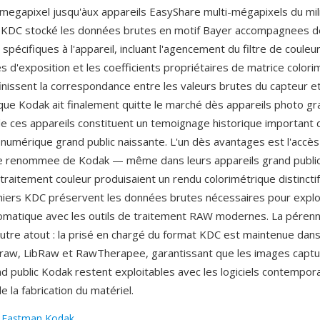
egapixel jusqu'àux appareils EasyShare multi-mégapixels du mil
 KDC stocké les données brutes en motif Bayer accompagnees d
écifiques à l'appareil, incluant l'agencement du filtre de couleu
s d'exposition et les coefficients propriétaires de matrice color
inissent la correspondance entre les valeurs brutes du capteur et
 que Kodak ait finalement quitte le marché dès appareils photo gra
de ces appareils constituent un temoignage historique important 
numérique grand public naissante. L'un dès avantages est l'accès 
e renommee de Kodak — même dans leurs appareils grand public,
traitement couleur produisaient un rendu colorimétrique distincti
fichiers KDC préservent les données brutes nécessaires pour expl
omatique avec les outils de traitement RAW modernes. La pérenn
autre atout : la prisé en chargé du format KDC est maintenue da
craw, LibRaw et RawTherapee, garantissant que les images captu
nd public Kodak restent exploitables avec les logiciels contempora
de la fabrication du matériel.
:
Eastman Kodak