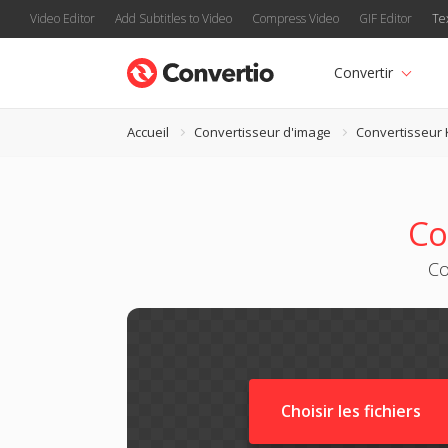
Video Editor
Add Subtitles to Video
Compress Video
GIF Editor
Te
Convertir
Accueil
Convertisseur d'image
Convertisseur
Co
Co
Choisir les fichiers