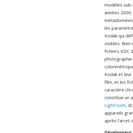
modèles sub-m
années 2000.
métadonnées sp
les paramètre
Kodak qui déf
visibles. Bien
fichiers KDC 
photographie 
colorimétriqu
Kodak et leur 
film, et les 
caractère chr
constitue un 
Lightroom
, d
appareils gra
après l'arret 
Développeur