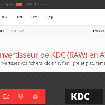
xt to Speech
Video Translator
OCR
API
Prix
Help
Excelle
 KDC
KDC à AVIF
nvertisseur de KDC (RAW) en A
nvertissez vos fichiers kdc en avif en ligne et gratuitem
KDC