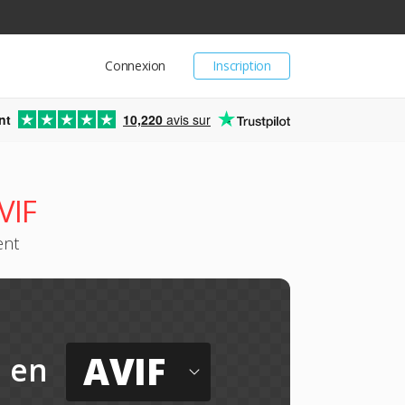
Connexion
Inscription
nt
10,220
avis sur
VIF
ent
AVIF
en