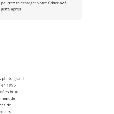
pourrez télécharger votre fichier avif
juste après
s photo grand
s en 1995
nnées brutes
cement de
ions de
remiers