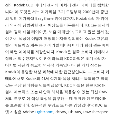
전의 Kodak CCD 이미지 센서의 미처리 센서 데이터를 캡처합
니다. 이 포맷은 서브 메가픽셀 초기 모델부터 2000년대 중반
의 멀티 메가픽셀 EasyShare 카메라까지, Kodak 소비자 카메
라 역사의 광범위한 센서 해상도를 아우릅니다. KDC는 센서의
컬러 필터 배열 레이아웃, 노출 매개변수, 그리고 원본 센서 값
이 가시 색상에 어떻게 매핑되는지를 정의하는 Kodak 고유의
컬러 매트릭스 계수 등 카메라별 메타데이터와 함께 원본 베이
어 패턴 데이터를 저장합니다. Kodak은 결국 소비자 카메라 시
장에서 철수했지만, 이 카메라들의 KDC 파일은 초기 소비자
디지털 사진의 중요한 역사적 기록입니다. 한 가지 장점은
Kodak의 유명한 색상 과학에 대한 접근성입니다 — 소비자 카
메라에서도 Kodak의 센서 설계와 색상 처리는 독특하고 필름
같은 색상 렌더링을 만들어냈으며, KDC 파일은 원본 Kodak
컬러 매트릭스 또는 대안적 해석을 적용할 수 있는 최신 RAW
처리 도구로 이 색상 특성을 탐구하는 데 필요한 원본 데이터
를 보존합니다. 실용적인 수명도 또 다른 강점입니다: KDC 포
맷 지원은 Adobe
Lightroom
, dcraw, LibRaw, RawTherapee