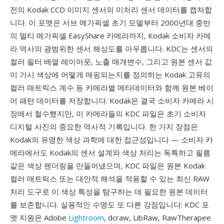
전의 Kodak CCD 이미지 센서의 미처리 센서 데이터를 캡처합
니다. 이 포맷은 서브 메가픽셀 초기 모델부터 2000년대 중반
의 멀티 메가픽셀 EasyShare 카메라까지, Kodak 소비자 카메
라 역사의 광범위한 센서 해상도를 아우릅니다. KDC는 센서의
컬러 필터 배열 레이아웃, 노출 매개변수, 그리고 원본 센서 값
이 가시 색상에 어떻게 매핑되는지를 정의하는 Kodak 고유의
컬러 매트릭스 계수 등 카메라별 메타데이터와 함께 원본 베이
어 패턴 데이터를 저장합니다. Kodak은 결국 소비자 카메라 시
장에서 철수했지만, 이 카메라들의 KDC 파일은 초기 소비자
디지털 사진의 중요한 역사적 기록입니다. 한 가지 장점은
Kodak의 유명한 색상 과학에 대한 접근성입니다 — 소비자 카
메라에서도 Kodak의 센서 설계와 색상 처리는 독특하고 필름
같은 색상 렌더링을 만들어냈으며, KDC 파일은 원본 Kodak
컬러 매트릭스 또는 대안적 해석을 적용할 수 있는 최신 RAW
처리 도구로 이 색상 특성을 탐구하는 데 필요한 원본 데이터
를 보존합니다. 실용적인 수명도 또 다른 강점입니다: KDC 포
맷 지원은 Adobe
Lightroom
, dcraw, LibRaw, RawTherapee