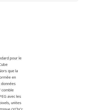
andard pour le
-Cube
lors que la
formée en
es données
IF comble
JPEG avec les
ixels, unites
étrique (YCbCr