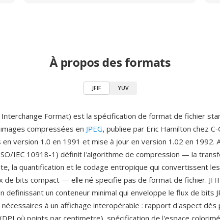
À propos des formats
JFIF
YUV
e Interchange Format) est la spécification de format de fichier st
 images compressées en
JPEG
, publiee par Eric Hamilton chez C
en version 1.0 en 1991 et mise à jour en version 1.02 en 1992. A
SO/IEC 10918-1) définit l'algorithme de compression — la trans
te, la quantification et le codage entropique qui convertissent l
ux de bits compact — elle né specifie pas de format de fichier. JF
n definissant un conteneur minimal qui enveloppe le flux de bits 
écessaires à un affichage interopérable : rapport d'aspect dès p
(DPI où points par centimetre), spécification de l'espace colorim