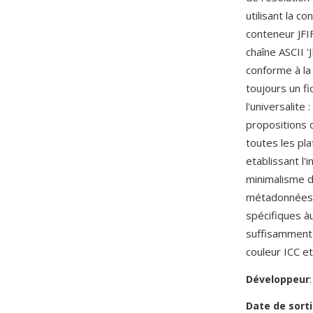
utilisant la c
conteneur JFI
chaîne ASCII '
conforme à la 
toujours un fi
l'universalite
propositions 
toutes les pl
etablissant l'
minimalisme d
métadonnées e
spécifiques à
suffisamment 
couleur ICC 
Développeur
Date de sorti