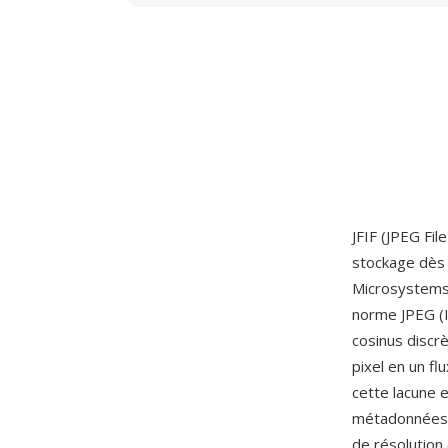
JFIF (JPEG Fil
stockage dès
Microsystems 
norme JPEG (I
cosinus discrè
pixel en un fl
cette lacune e
métadonnées n
de résolution 