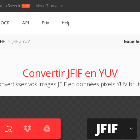
xt to Speech
Video Translator
OCR
API
Prix
Help
Excelle
FIF
JFIF à YUV
Convertir JFIF en YUV
nvertissez vos images JFIF en données pixels YUV bru
JFIF