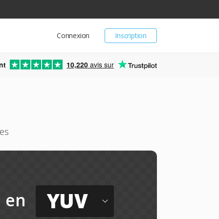
Connexion
Inscription
nt
10,220
avis sur
tes
YUV
en