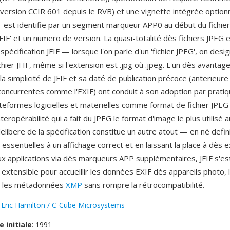
onversion CCIR 601 depuis le RVB) et une vignette intégrée optionn
F est identifie par un segment marqueur APP0 au début du fichier
JFIF' et un numero de version. La quasi-totalité dès fichiers JPEG 
spécification JFIF — lorsque l'on parle d'un 'fichier JPEG', on des
chier JFIF, même si l'extension est .jpg où .jpeg. L'un dès avantag
 : la simplicité de JFIF et sa daté de publication précoce (anterieure
concurrentes comme l'EXIF) ont conduit à son adoption par prat
ateformes logicielles et materielles comme format de fichier JPEG
interopérabilité qui a fait du JPEG le format d'image le plus utilisé
elibere de la spécification constitue un autre atout — en né defin
ssentielles à un affichage correct et en laissant la place à dès 
ux applications via dès marqueurs APP supplémentaires, JFIF s'es
extensible pour accueillir les données EXIF dès appareils photo, l
et les métadonnées
XMP
sans rompre la rétrocompatibilité.
:
Eric Hamilton / C-Cube Microsystems
e initiale
: 1991