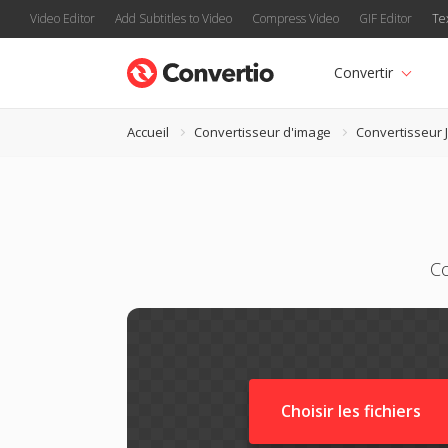
Video Editor
Add Subtitles to Video
Compress Video
GIF Editor
Te
Convertir
Accueil
Convertisseur d'image
Convertisseur J
Co
Choisir les fichiers