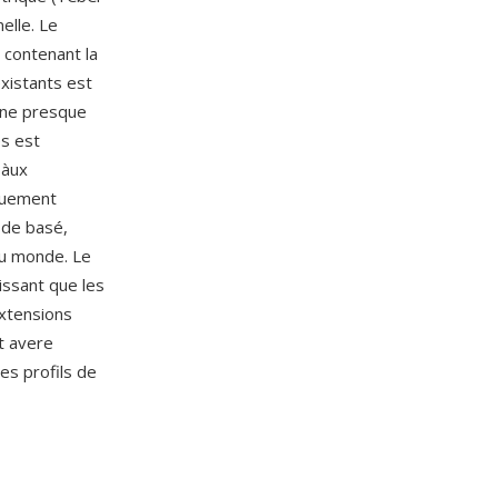
elle. Le
 contenant la
existants est
igne presque
es est
 àux
iquement
 de basé,
 au monde. Le
issant que les
extensions
t avere
es profils de